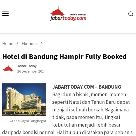
Skip
to
Mobile
content
Menu
Home
Ekonomi
Hotel di Bandung Hampir Fully Booked
Jabar Today
26 December 2014
JABARTODAY.COM – BANDUNG
Bagi dunia bisnis, momen-momen
seperti Natal dan Tahun Baru dapat
menjadi sebuah berkah. Bagaimana
tidak, pada momen itu, tingkat
Grand Royal Panghegar
kebutuhan menjadi lebih besar
daripada kondisi normal. Hal itu pun dirasakan para pebisnis