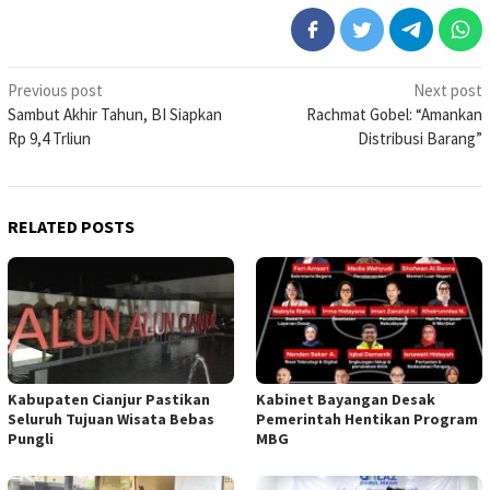
Post
Previous post
Next post
Sambut Akhir Tahun, BI Siapkan
Rachmat Gobel: “Amankan
navigation
Rp 9,4 Trliun
Distribusi Barang”
RELATED POSTS
Kabupaten Cianjur Pastikan
Kabinet Bayangan Desak
Seluruh Tujuan Wisata Bebas
Pemerintah Hentikan Program
Pungli
MBG