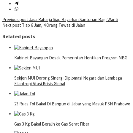
Post
Previous post
Jasa Raharja Siap Bayarkan Santunan Bagi Wanti
Next post
Tiap 6 Jam, 4 Orang Tewas di Jalan
navigation
Related posts
Kabinet Bayangan Desak Pemerintah Hentikan Program MBG
Sekjen MUI Dorong Sinergi Diplomasi Negara dan Lembaga
Filantropi Atasi Krisis Global
23 Ruas Tol Bakal Di Bangun di Jabar yang Masuk PSN Prabowo
Gas 3 Kg Bakal Beralih ke Gas Serat Fiber