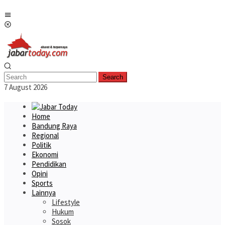
Skip
Mobile
to
Menu
content
Search
7 August 2026
Home
Bandung Raya
Regional
Politik
Ekonomi
Pendidikan
Opini
Sports
Lainnya
Lifestyle
Hukum
Sosok