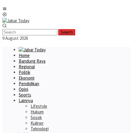
Skip
Mobile
to
Menu
content
Search
9 August 2026
Home
Bandung Raya
Regional
Politik
Ekonomi
Pendidikan
Opini
Sports
Lainnya
Lifestyle
Hukum
Sosok
Kuliner
Teknologi