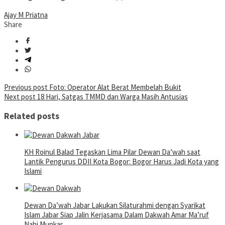
Ajay M Priatna
Share
Post
Previous post
Foto: Operator Alat Berat Membelah Bukit
Next post
18 Hari, Satgas TMMD dan Warga Masih Antusias
navigation
Related posts
KH Roinul Balad Tegaskan Lima Pilar Dewan Da’wah saat
Lantik Pengurus DDII Kota Bogor: Bogor Harus Jadi Kota yang
Islami
Dewan Da’wah Jabar Lakukan Silaturahmi dengan Syarikat
Islam Jabar Siap Jalin Kerjasama Dalam Dakwah Amar Ma’ruf
Nahi Munkar