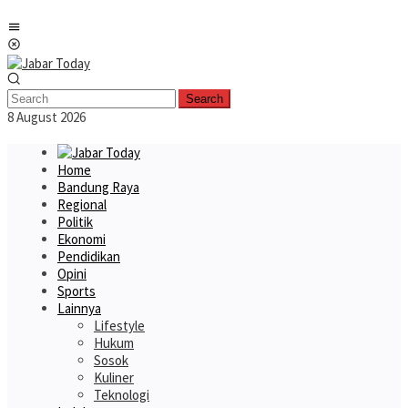
Skip
Mobile
to
Menu
content
Search
8 August 2026
Home
Bandung Raya
Regional
Politik
Ekonomi
Pendidikan
Opini
Sports
Lainnya
Lifestyle
Hukum
Sosok
Kuliner
Teknologi