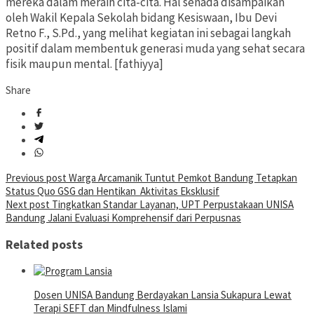
mereka dalam meraih cita-cita. Hal senada disampaikan
oleh Wakil Kepala Sekolah bidang Kesiswaan, Ibu Devi
Retno F., S.Pd., yang melihat kegiatan ini sebagai langkah
positif dalam membentuk generasi muda yang sehat secara
fisik maupun mental. [fathiyya]
Share
Post
Previous post
Warga Arcamanik Tuntut Pemkot Bandung Tetapkan
Status Quo GSG dan Hentikan Aktivitas Eksklusif
navigation
Next post
Tingkatkan Standar Layanan, UPT Perpustakaan UNISA
Bandung Jalani Evaluasi Komprehensif dari Perpusnas
Related posts
Dosen UNISA Bandung Berdayakan Lansia Sukapura Lewat
Terapi SEFT dan Mindfulness Islami