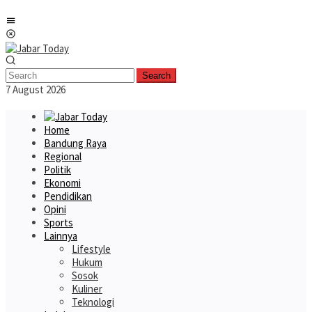
Skip
Mobile
to
Menu
content
Search
7 August 2026
Home
Bandung Raya
Regional
Politik
Ekonomi
Pendidikan
Opini
Sports
Lainnya
Lifestyle
Hukum
Sosok
Kuliner
Teknologi