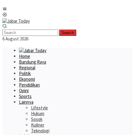
Skip
Mobile
to
Menu
content
Search
6 August 2026
Home
Bandung Raya
Regional
Politik
Ekonomi
Pendidikan
Opini
Sports
Lainnya
Lifestyle
Hukum
Sosok
Kuliner
Teknologi