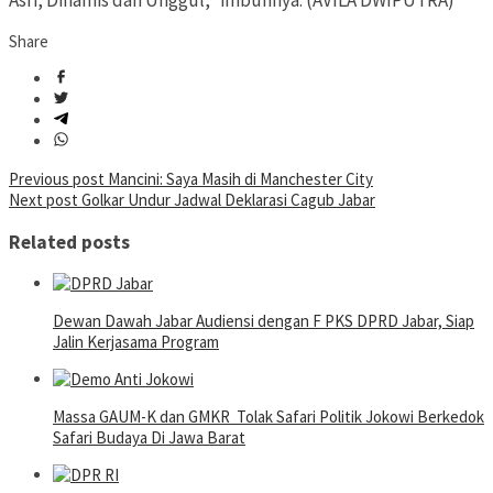
Asri, Dinamis dan Unggul,” imbuhnya. (AVILA DWIPUTRA)
Share
Post
Previous post
Mancini: Saya Masih di Manchester City
Next post
Golkar Undur Jadwal Deklarasi Cagub Jabar
navigation
Related posts
Dewan Dawah Jabar Audiensi dengan F PKS DPRD Jabar, Siap
Jalin Kerjasama Program
Massa GAUM-K dan GMKR Tolak Safari Politik Jokowi Berkedok
Safari Budaya Di Jawa Barat