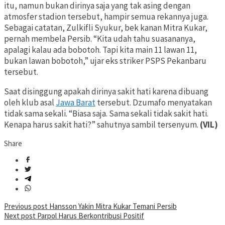
itu, namun bukan dirinya saja yang tak asing dengan
atmosfer stadion tersebut, hampir semua rekannya juga.
Sebagai catatan, Zulkifli Syukur, bek kanan Mitra Kukar,
pernah membela Persib. “Kita udah tahu suasananya,
apalagi kalau ada bobotoh. Tapi kita main 11 lawan 11,
bukan lawan bobotoh,” ujar eks striker PSPS Pekanbaru
tersebut.
Saat disinggung apakah dirinya sakit hati karena dibuang
oleh klub asal
Jawa Barat
tersebut. Dzumafo menyatakan
tidak sama sekali. “Biasa saja. Sama sekali tidak sakit hati.
Kenapa harus sakit hati?” sahutnya sambil tersenyum.
(VIL)
Share
Post
Previous post
Hansson Yakin Mitra Kukar Temani Persib
Next post
Parpol Harus Berkontribusi Positif
navigation