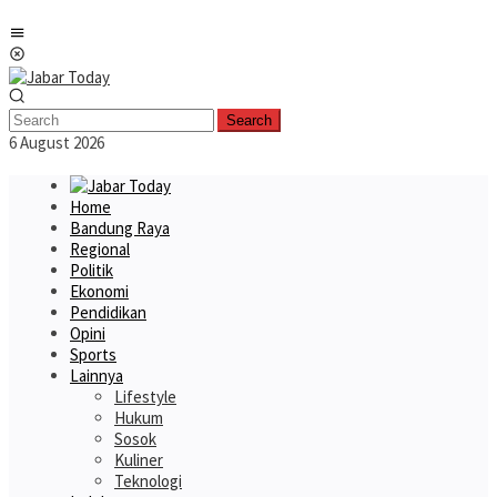
Skip
Mobile
to
Menu
content
Search
6 August 2026
Home
Bandung Raya
Regional
Politik
Ekonomi
Pendidikan
Opini
Sports
Lainnya
Lifestyle
Hukum
Sosok
Kuliner
Teknologi