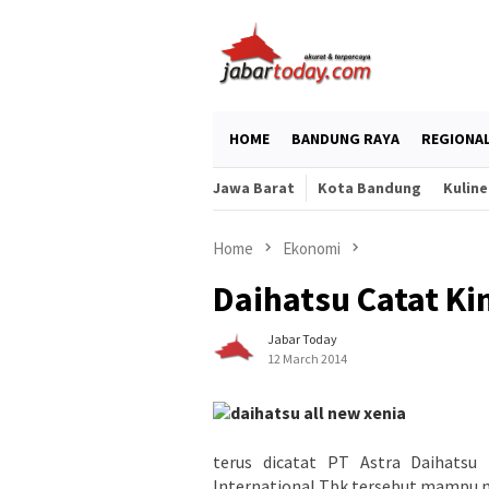
Skip
to
content
HOME
BANDUNG RAYA
REGIONA
Jawa Barat
Kota Bandung
Kuline
Home
Ekonomi
Daihatsu Catat Kin
Jabar Today
12 March 2014
terus dicatat PT Astra Daihatsu
International Tbk tersebut mampu m