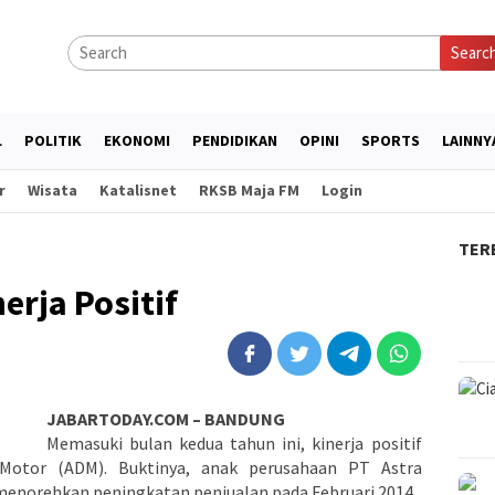
Searc
L
POLITIK
EKONOMI
PENDIDIKAN
OPINI
SPORTS
LAINNY
r
Wisata
Katalisnet
RKSB Maja FM
Login
TER
erja Positif
JABARTODAY.COM – BANDUNG
Memasuki bulan kedua tahun ini, kinerja positif
 Motor (ADM). Buktinya, anak perusahaan PT Astra
enorehkan peningkatan penjualan pada Februari 2014.