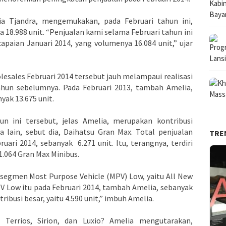
a Tjandra, mengemukakan, pada Februari tahun ini,
18.988 unit. “Penjualan kami selama Februari tahun ini
capaian Januari 2014, yang volumenya 16.084 unit,” ujar
sales Februari 2014 tersebut jauh melampaui realisasi
ahun sebelumnya. Pada Februari 2013, tambah Amelia,
ak 13.675 unit.
hun ini tersebut, jelas Amelia, merupakan kontribusi
 lain, sebut dia, Daihatsu Gran Max. Total penjualan
TRE
bruari 2014, sebanyak
6.271 unit. Itu, terangnya, terdiri
1.064 Gran Max Minibus.
 segmen Most Purpose Vehicle (MPV) Low, yaitu All New
V Low itu pada Februari 2014, tambah Amelia, sebanyak
ribusi besar, yaitu 4.590 unit,” imbuh Amelia.
 Terrios, Sirion, dan Luxio? Amelia mengutarakan,