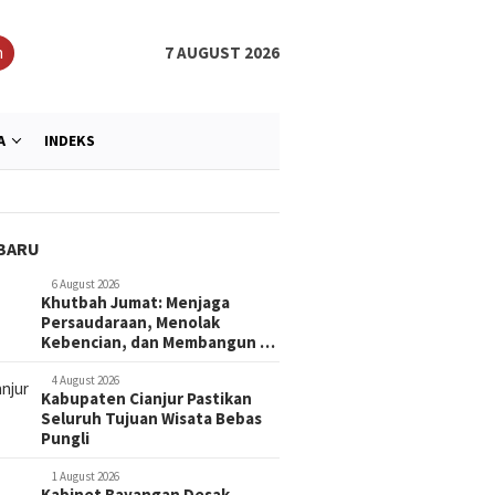
h
7 AUGUST 2026
A
INDEKS
BARU
6 August 2026
Khutbah Jumat: Menjaga
Persaudaraan, Menolak
Kebencian, dan Membangun …
4 August 2026
Kabupaten Cianjur Pastikan
Seluruh Tujuan Wisata Bebas
Pungli
1 August 2026
Kabinet Bayangan Desak