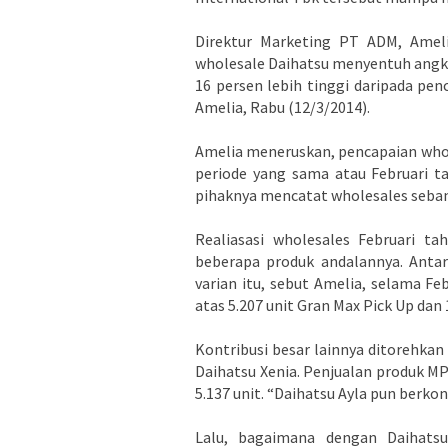
Direktur Marketing PT ADM, Ameli
wholesale Daihatsu menyentuh angka 
16 persen lebih tinggi daripada pen
Amelia, Rabu (12/3/2014).
Amelia meneruskan, pencapaian whole
periode yang sama atau Februari t
pihaknya mencatat wholesales sebany
Realiasasi wholesales Februari ta
beberapa produk andalannya. Antara
varian itu, sebut Amelia, selama Fe
atas 5.207 unit Gran Max Pick Up dan 
Kontribusi besar lainnya ditorehkan
Daihatsu Xenia. Penjualan produk MP
5.137 unit. “Daihatsu Ayla pun berkont
Lalu, bagaimana dengan Daihatsu