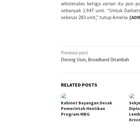
wholesales ketiga varian itu pun po
sebanyak 1.947 unit. “Untuk Daihat
sebesar 283 unit,” tutup Amelia.
(ADR
Post
Previous post
Dorong User, Broadband Ditambah
navigation
RELATED POSTS
Kabinet Bayangan Desak
Sekje
Pemerintah Hentikan
Dipl
Program MBG
Lemb
Krisi