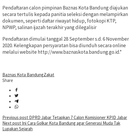
Pendaftaran calon pimpinan Baznas Kota Bandung diajukan
secara tertulis kepada panitia seleksi dengan melampirkan
dokumen, seperti daftar riwayat hidup, fotokopi KTP,
NPWP, salinan ijazah terakhir yang dilegalisir
Pendaftaran dimulai tanggal 28 September s.d. 6 November
2020. Kelengkapan persyaratan bisa diunduh secara online
melalui website http://www.baznaskota.bandung.go.id.*
Baznas Kota Bandung
Zakat
Share
Post
Previous post
DPRD Jabar Tetapkan 7 Calon Komisioner KPID Jabar
Next post
Ini Cara Golkar Kota Bandung agar Generasi Muda Tak
navigation
Lupakan Sejarah