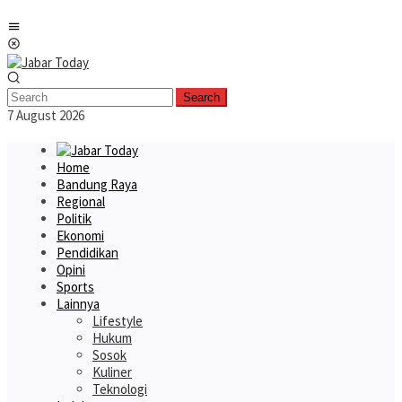
Skip
Mobile
to
Menu
content
Search
7 August 2026
Home
Bandung Raya
Regional
Politik
Ekonomi
Pendidikan
Opini
Sports
Lainnya
Lifestyle
Hukum
Sosok
Kuliner
Teknologi