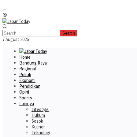
Skip
Mobile
to
Menu
content
Search
7 August 2026
Home
Bandung Raya
Regional
Politik
Ekonomi
Pendidikan
Opini
Sports
Lainnya
Lifestyle
Hukum
Sosok
Kuliner
Teknologi