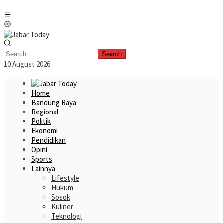
Skip
Mobile
to
Menu
content
Search
10 August 2026
Home
Bandung Raya
Regional
Politik
Ekonomi
Pendidikan
Opini
Sports
Lainnya
Lifestyle
Hukum
Sosok
Kuliner
Teknologi