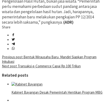
Pengelolaan Hasil Hutan, bukan jasa wisata. “Pemerintah
perlu memahami perbedaan sudut pandang antara jasa
wisata dan pengelolaan hasil hutan. Jadi, harapannya,
pemerintahan baru melakukan pengkajian PP 12/2014
secara lebih saksama,” pungkasnya.
(ADR)
Share
Post
Previous post
Bentuk Wirausaha Baru, Mandiri Siapkan Program
Inkubasi
navigation
Next post
Transaksi e-Commerce Capai Rp 100 Triliun
Related posts
Kabinet Bayangan Desak Pemerintah Hentikan Program MBG