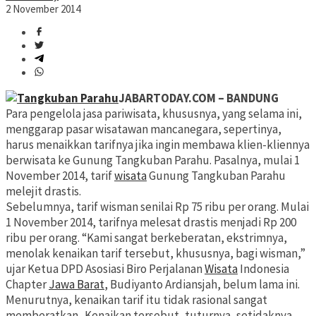
2 November 2014
JABARTODAY.COM – BANDUNG
Para pengelola jasa pariwisata, khususnya, yang selama ini,
menggarap pasar wisatawan mancanegara, sepertinya,
harus menaikkan tarifnya jika ingin membawa klien-kliennya
berwisata ke Gunung Tangkuban Parahu. Pasalnya, mulai 1
November 2014, tarif
wisata
Gunung Tangkuban Parahu
melejit drastis.
Sebelumnya, tarif wisman senilai Rp 75 ribu per orang. Mulai
1 November 2014, tarifnya melesat drastis menjadi Rp 200
ribu per orang. “Kami sangat berkeberatan, ekstrimnya,
menolak kenaikan tarif tersebut, khususnya, bagi wisman,”
ujar Ketua DPD Asosiasi Biro Perjalanan
Wisata
Indonesia
Chapter
Jawa Barat
, Budiyanto Ardiansjah, belum lama ini.
Menurutnya, kenaikan tarif itu tidak rasional sangat
memberatkan. Kenaikan tersebut, tuturnya, setidaknya,