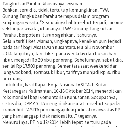
Tangkuban Parahu, khususnya, wisman.
Bahkan, seru dia, tidak tertutup kemungkinan, TWA
Gunung Tangkuban Parahu terhapus dalam program
kunjungan wisata. “Seandainya hal tersebut terjadi, income
sektor pariwisata, utamanya, TWA Gunung Tangkuban
Parahu, berpotensi turun signfikan,” sahutnya.
Selain tarif tiket wisman, ungkapnya, kenaikan pun terjadi
pada tarif bagi wisatawan nusantara. Mulai 1 November
2014, lanjutnya, tarif tiket pada weekday dan bukan hari
libur, menjadi Rp 20 ribu per orang. Sebelumnya, sebut dia,
senilai Rp 17.500 per orang. Sementara saat weekend dan
long weekend, termasuk libur, tarifnya menjadi Rp 30 ribu
per orang.
Untuk itu, hasil Rapat Kerja Nasional ASITA di Kutai
Kertanegara Kalimantan, 16-18 Oktober 2014, menerbitkan
rekomendasi bagi Kementerian Kehutanan. Secepatnya,
cetus dia, DPP ASITA mengirimkan surat tersebut kepada
kemenhut. “ASITA pun mengajukan judicial review atas PP
yang kami anggap tidak rasional itu,” tegasnya.
Menurutnya, PP No 12/2014 lebih tepat tertuju pada