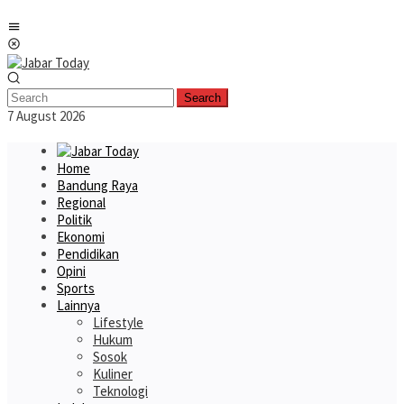
Skip
Mobile
to
Menu
content
Search
7 August 2026
Home
Bandung Raya
Regional
Politik
Ekonomi
Pendidikan
Opini
Sports
Lainnya
Lifestyle
Hukum
Sosok
Kuliner
Teknologi