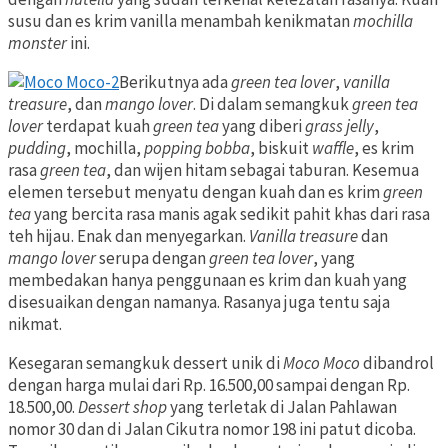
susu dan es krim vanilla menambah kenikmatan
mochilla
monster
ini.
Berikutnya ada
green tea lover
,
vanilla
treasure
, dan
mango lover
. Di dalam semangkuk
green tea
lover
terdapat kuah
green tea
yang diberi
grass jelly
,
pudding
, mochilla,
popping bobba
, biskuit
waffle
, es krim
rasa
green tea
, dan wijen hitam sebagai taburan. Kesemua
elemen tersebut menyatu dengan kuah dan es krim
green
tea
yang bercita rasa manis agak sedikit pahit khas dari rasa
teh hijau. Enak dan menyegarkan.
Vanilla treasure
dan
mango lover
serupa dengan
green tea lover
, yang
membedakan hanya penggunaan es krim dan kuah yang
disesuaikan dengan namanya. Rasanya juga tentu saja
nikmat.
Kesegaran semangkuk dessert unik di
Moco Moco
dibandrol
dengan harga mulai dari Rp. 16.500,00 sampai dengan Rp.
18.500,00.
Dessert shop
yang terletak di Jalan Pahlawan
nomor 30 dan di Jalan Cikutra nomor 198 ini patut dicoba.