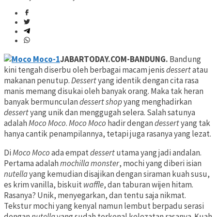
JABARTODAY.COM-BANDUNG.
Bandung
kini tengah diserbu oleh berbagai macam jenis
dessert
atau
makanan penutup.
Dessert
yang identik dengan cita rasa
manis memang disukai oleh banyak orang. Maka tak heran
banyak bermunculan
dessert shop
yang menghadirkan
dessert
yang unik dan menggugah selera. Salah satunya
adalah
Moco Moco
.
Moco Moco
hadir dengan
dessert
yang tak
hanya cantik penampilannya, tetapi juga rasanya yang lezat.
Di
Moco Moco
ada empat
dessert
utama yang jadi andalan.
Pertama adalah
mochilla monster
, mochi yang diberi isian
nutella
yang kemudian disajikan dengan siraman kuah susu,
es krim vanilla, biskuit
waffle
, dan taburan wijen hitam.
Rasanya? Unik, menyegarkan, dan tentu saja nikmat.
Tekstur mochi yang kenyal namun lembut berpadu serasi
dengan
nutella
yang sudah terkenal kelezatan rasanya. Kuah