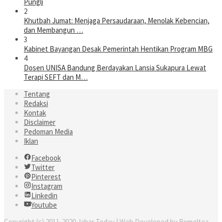
Pungli
2
Khutbah Jumat: Menjaga Persaudaraan, Menolak Kebencian,
dan Membangun …
3
Kabinet Bayangan Desak Pemerintah Hentikan Program MBG
4
Dosen UNISA Bandung Berdayakan Lansia Sukapura Lewat
Terapi SEFT dan M…
Tentang
Redaksi
Kontak
Disclaimer
Pedoman Media
Iklan
Facebook
Twitter
Pinterest
Instagram
Linkedin
Youtube
Copyright (c) 2011-2020 Jabar Today | Web Developed by Romeltea