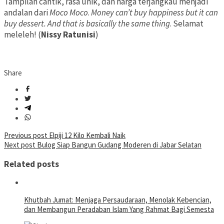
Tampilan cantik, rasa unik, dan harga terjangkau menjadi
andalan dari
Moco Moco
.
Money can’t buy happiness but it can
buy dessert. And that is basically the same thing
. Selamat
meleleh! (
Nissy Ratunisi
)
Share
Post
Previous post
Elpiji 12 Kilo Kembali Naik
Next post
Bulog Siap Bangun Gudang Moderen di Jabar Selatan
navigation
Related posts
Khutbah Jumat: Menjaga Persaudaraan, Menolak Kebencian,
dan Membangun Peradaban Islam Yang Rahmat Bagi Semesta