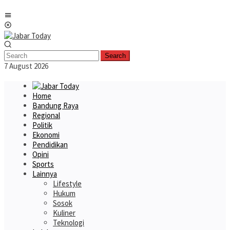
Skip
Mobile
to
Menu
content
Search
7 August 2026
Home
Bandung Raya
Regional
Politik
Ekonomi
Pendidikan
Opini
Sports
Lainnya
Lifestyle
Hukum
Sosok
Kuliner
Teknologi