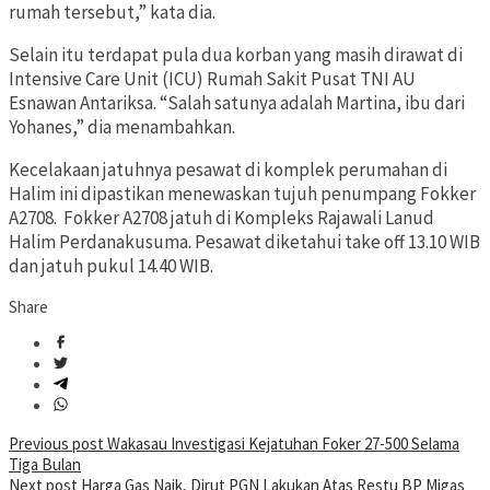
rumah tersebut,” kata dia.
Selain itu terdapat pula dua korban yang masih dirawat di
Intensive Care Unit (ICU) Rumah Sakit Pusat TNI AU
Esnawan Antariksa. “Salah satunya adalah Martina, ibu dari
Yohanes,” dia menambahkan.
Kecelakaan jatuhnya pesawat di komplek perumahan di
Halim ini dipastikan menewaskan tujuh penumpang Fokker
A2708. Fokker A2708 jatuh di Kompleks Rajawali Lanud
Halim Perdanakusuma. Pesawat diketahui take off 13.10 WIB
dan jatuh pukul 14.40 WIB.
Share
Post
Previous post
Wakasau Investigasi Kejatuhan Foker 27-500 Selama
Tiga Bulan
navigation
Next post
Harga Gas Naik, Dirut PGN Lakukan Atas Restu BP Migas