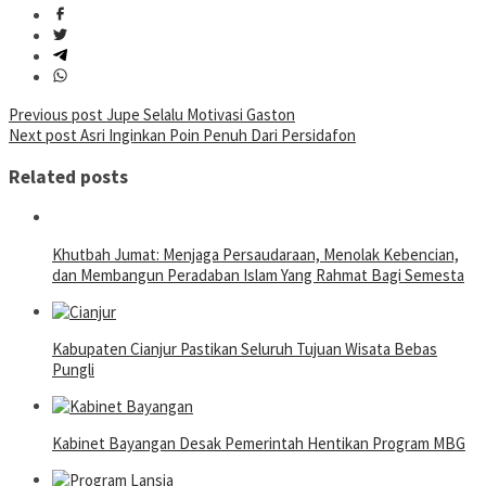
Post
Previous post
Jupe Selalu Motivasi Gaston
Next post
Asri Inginkan Poin Penuh Dari Persidafon
navigation
Related posts
Khutbah Jumat: Menjaga Persaudaraan, Menolak Kebencian,
dan Membangun Peradaban Islam Yang Rahmat Bagi Semesta
Kabupaten Cianjur Pastikan Seluruh Tujuan Wisata Bebas
Pungli
Kabinet Bayangan Desak Pemerintah Hentikan Program MBG