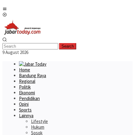
Skip
Mobile
to
Menu
content
Search
9 August 2026
Home
Bandung Raya
Regional
Politik
Ekonomi
Pendidikan
Opini
Sports
Lainnya
Lifestyle
Hukum
Sosok