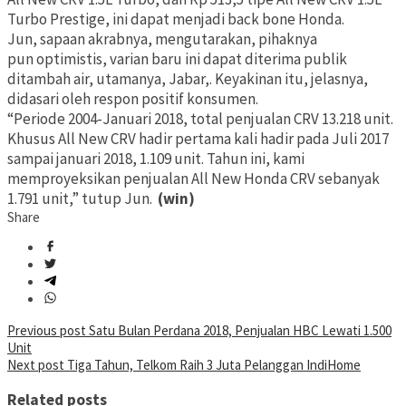
Turbo Prestige, ini dapat menjadi back bone Honda.
Jun, sapaan akrabnya, mengutarakan, pihaknya
pun optimistis, varian baru ini dapat diterima publik
ditambah air, utamanya, Jabar,. Keyakinan itu, jelasnya,
didasari oleh respon positif konsumen.
“Periode 2004-Januari 2018, total penjualan CRV 13.218 unit.
Khusus All New CRV hadir pertama kali hadir pada Juli 2017
sampai januari 2018, 1.109 unit. Tahun ini, kami
memproyeksikan penjualan All New Honda CRV sebanyak
1.791 unit,” tutup Jun.
(win)
Share
Post
Previous post
Satu Bulan Perdana 2018, Penjualan HBC Lewati 1.500
Unit
navigation
Next post
Tiga Tahun, Telkom Raih 3 Juta Pelanggan IndiHome
Related posts