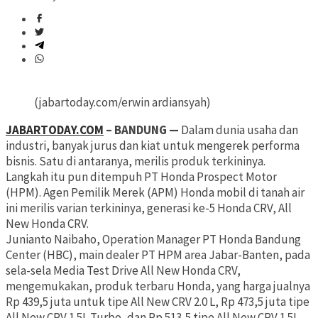
(jabartoday.com/erwin ardiansyah)
JABARTODAY.COM
– BANDUNG —
Dalam dunia usaha dan
industri, banyak jurus dan kiat untuk mengerek performa
bisnis. Satu di antaranya, merilis produk terkininya.
Langkah itu pun ditempuh PT Honda Prospect Motor
(HPM). Agen Pemilik Merek (APM) Honda mobil di tanah air
ini merilis varian terkininya, generasi ke-5 Honda CRV, All
New Honda CRV.
Junianto Naibaho, Operation Manager PT Honda Bandung
Center (HBC), main dealer PT HPM area Jabar-Banten, pada
sela-sela Media Test Drive All New Honda CRV,
mengemukakan, produk terbaru Honda, yang harga jualnya
Rp 439,5 juta untuk tipe All New CRV 2.0 L, Rp 473,5 juta tipe
All New CRV 1.5L Turbo, dan Rp 513,5 tipe All New CRV 1.5L