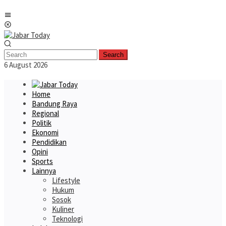
Skip
Mobile
to
Menu
content
Search
6 August 2026
Home
Bandung Raya
Regional
Politik
Ekonomi
Pendidikan
Opini
Sports
Lainnya
Lifestyle
Hukum
Sosok
Kuliner
Teknologi