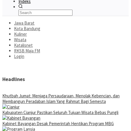
Indeks
Jawa Barat
Kota Bandung
Kuliner
Wisata
Katalisnet
RKSB Maja FM
Login
Headlines
Khutbah Jumat: Menjaga Persaudaraan, Menolak Kebencian, dan
Membangun Peradaban Islam Yang Rahmat Bagi Semesta
Kabupaten Cianjur Pastikan Seluruh Tujuan Wisata Bebas Pungli
Kabinet Bayangan Desak Pemerintah Hentikan Program MBG