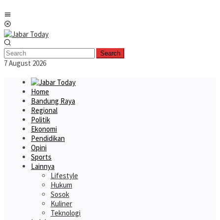
Skip
Mobile
to
Menu
content
Search
7 August 2026
Home
Bandung Raya
Regional
Politik
Ekonomi
Pendidikan
Opini
Sports
Lainnya
Lifestyle
Hukum
Sosok
Kuliner
Teknologi