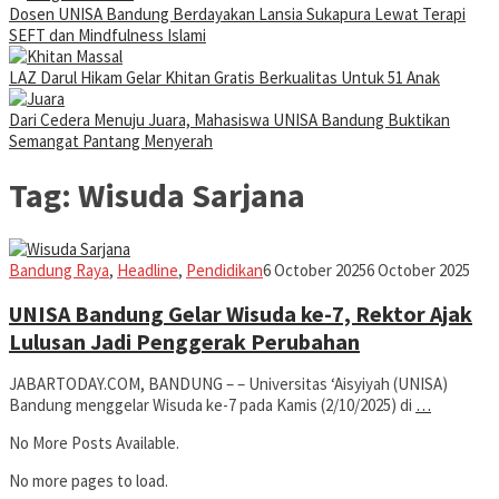
Dosen UNISA Bandung Berdayakan Lansia Sukapura Lewat Terapi
SEFT dan Mindfulness Islami
LAZ Darul Hikam Gelar Khitan Gratis Berkualitas Untuk 51 Anak
Dari Cedera Menuju Juara, Mahasiswa UNISA Bandung Buktikan
Semangat Pantang Menyerah
Tag:
Wisuda Sarjana
Iman
Bandung Raya
,
Headline
,
Pendidikan
6 October 2025
6 October 2025
UNISA Bandung Gelar Wisuda ke-7, Rektor Ajak
Lulusan Jadi Penggerak Perubahan
JABARTODAY.COM, BANDUNG – – Universitas ‘Aisyiyah (UNISA)
Bandung menggelar Wisuda ke-7 pada Kamis (2/10/2025) di
…
No More Posts Available.
No more pages to load.