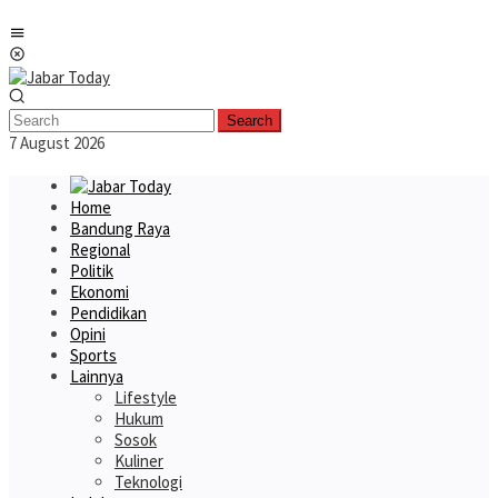
Skip
Mobile
to
Menu
content
Search
7 August 2026
Home
Bandung Raya
Regional
Politik
Ekonomi
Pendidikan
Opini
Sports
Lainnya
Lifestyle
Hukum
Sosok
Kuliner
Teknologi