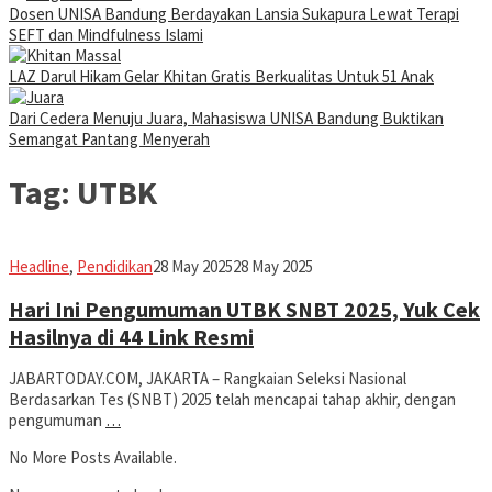
Dosen UNISA Bandung Berdayakan Lansia Sukapura Lewat Terapi
SEFT dan Mindfulness Islami
LAZ Darul Hikam Gelar Khitan Gratis Berkualitas Untuk 51 Anak
Dari Cedera Menuju Juara, Mahasiswa UNISA Bandung Buktikan
Semangat Pantang Menyerah
Tag:
UTBK
Iman
Headline
,
Pendidikan
28 May 2025
28 May 2025
Hari Ini Pengumuman UTBK SNBT 2025, Yuk Cek
Hasilnya di 44 Link Resmi
JABARTODAY.COM, JAKARTA – Rangkaian Seleksi Nasional
Berdasarkan Tes (SNBT) 2025 telah mencapai tahap akhir, dengan
pengumuman
…
No More Posts Available.