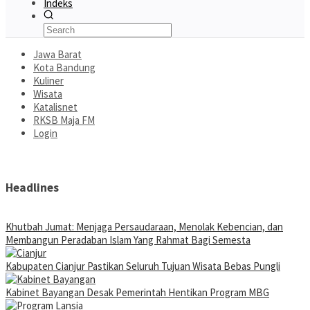
Indeks
Jawa Barat
Kota Bandung
Kuliner
Wisata
Katalisnet
RKSB Maja FM
Login
Headlines
Khutbah Jumat: Menjaga Persaudaraan, Menolak Kebencian, dan
Membangun Peradaban Islam Yang Rahmat Bagi Semesta
Kabupaten Cianjur Pastikan Seluruh Tujuan Wisata Bebas Pungli
Kabinet Bayangan Desak Pemerintah Hentikan Program MBG