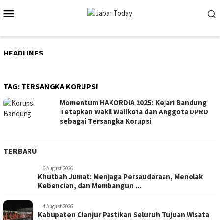
Skip
Mobile
to
Menu
content
HEADLINES
TAG:
TERSANGKA KORUPSI
Momentum HAKORDIA 2025: Kejari Bandung
Tetapkan Wakil Walikota dan Anggota DPRD
sebagai Tersangka Korupsi
TERBARU
6 August 2026
Khutbah Jumat: Menjaga Persaudaraan, Menolak
Kebencian, dan Membangun …
4 August 2026
Kabupaten Cianjur Pastikan Seluruh Tujuan Wisata