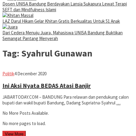
Dosen UNISA Bandung Berdayakan Lansia Sukapura Lewat Terapi
SEFT dan Mindfulness Islami
LAZ Darul Hikam Gelar Khitan Gratis Berkualitas Untuk 51 Anak
Dari Cedera Menuju Juara, Mahasiswa UNISA Bandung Buktikan
Semangat Pantang Menyerah
Tag:
Syahrul Gunawan
Avila
Politik
4 December 2020
Dwiputra
Ini Aksi Nyata BEDAS Atasi Banjir
JABARTODAY.COM – BANDUNG Para relawan dan pendukung calon
bupati dan wakil bupati Bandung, Dadang Supriatna-Syahrul
…
No More Posts Available.
No more pages to load.
View More