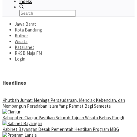
Indeks
Jawa Barat
Kota Bandung
Kuliner
Wisata
Katalisnet
RKSB Maja FM
Login
Headlines
Khutbah Jumat: Menjaga Persaudaraan, Menolak Kebencian, dan
Membangun Peradaban Islam Yang Rahmat Bagi Semesta
Kabupaten Cianjur Pastikan Seluruh Tujuan Wisata Bebas Pungli
Kabinet Bayangan Desak Pemerintah Hentikan Program MBG