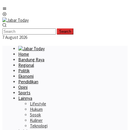
Skip
Mobile
to
Menu
content
Search
7 August 2026
Home
Bandung Raya
Regional
Politik
Ekonomi
Pendidikan
Opini
Sports
Lainnya
Lifestyle
Hukum
Sosok
Kuliner
Teknologi