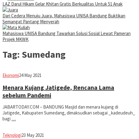
LAZ Darul Hikam Gelar Khitan Gratis Berkualitas Untuk 51 Anak
Dari Cedera Menuju Juara, Mahasiswa UNISA Bandung Buktikan
Semangat Pantang Menyerah
Mahasiswa UNISA Bandung Tawarkan Solusi Sosial Lewat Pameran
Projek MKWK
Tag:
Sumedang
Avila
Ekonomi
24 May 2021
Dwiputra
Menara Kujang Jatigede, Rencana Lama
sebelum Pandemi
JABARTODAY.COM – BANDUNG Masjid dan menara kujang di
Jatigede, Kabupaten Sumedang, dimaksudkan sebagai _kadeudeuh_
bagi
…
Avila
Teknologi
23 May 2021