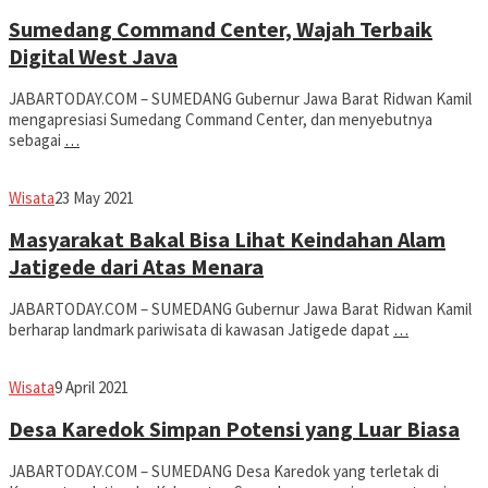
Dwiputra
Sumedang Command Center, Wajah Terbaik
Digital West Java
JABARTODAY.COM – SUMEDANG Gubernur Jawa Barat Ridwan Kamil
mengapresiasi Sumedang Command Center, dan menyebutnya
sebagai
…
Avila
Wisata
23 May 2021
Dwiputra
Masyarakat Bakal Bisa Lihat Keindahan Alam
Jatigede dari Atas Menara
JABARTODAY.COM – SUMEDANG Gubernur Jawa Barat Ridwan Kamil
berharap landmark pariwisata di kawasan Jatigede dapat
…
Avila
Wisata
9 April 2021
Dwiputra
Desa Karedok Simpan Potensi yang Luar Biasa
JABARTODAY.COM – SUMEDANG Desa Karedok yang terletak di