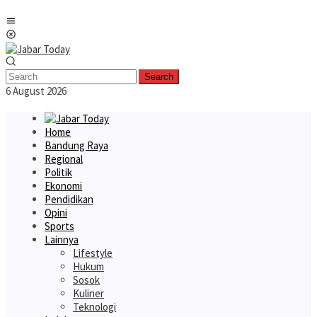
Skip
Mobile
to
Menu
content
Search
6 August 2026
Home
Bandung Raya
Regional
Politik
Ekonomi
Pendidikan
Opini
Sports
Lainnya
Lifestyle
Hukum
Sosok
Kuliner
Teknologi