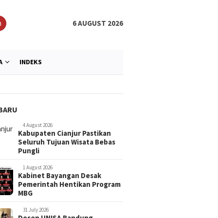
h
6 AUGUST 2026
A
INDEKS
BARU
4 August 2026
Kabupaten Cianjur Pastikan
Seluruh Tujuan Wisata Bebas
Pungli
1 August 2026
Kabinet Bayangan Desak
Pemerintah Hentikan Program
ul Hikam Gelar Khitan
Dari Cedera Menuju Juara,
Mahasisw
MBG
Berkualitas Untuk 51
Mahasiswa UNISA Bandung
Tawarkan 
Buktikan Semangat Pantang
Lewat Pa
Menyerah
31 July 2026
Dosen UNISA Bandung