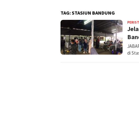
TAG:
STASIUN BANDUNG
PERIS
Jela
Ban
JABAR
di St