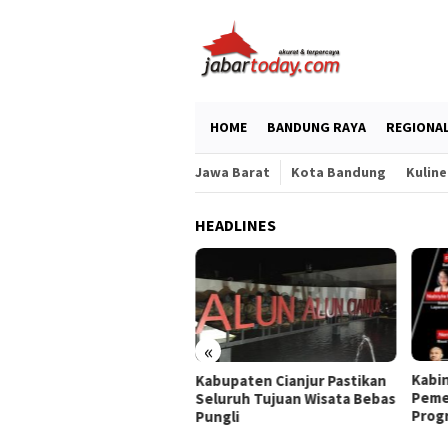
Skip
to
content
HOME
BANDUNG RAYA
REGIONA
Jawa Barat
Kota Bandung
Kuline
HEADLINES
«
hasiswa UNISA Bandung
Kabi
Kabupaten Cianjur Pastikan
arkan Solusi Sosial
Peme
Seluruh Tujuan Wisata Bebas
wat Pameran Projek MKWK
Prog
Pungli