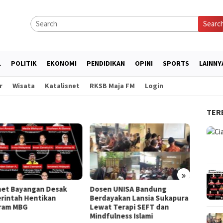
Searc
L
POLITIK
EKONOMI
PENDIDIKAN
OPINI
SPORTS
LAINNY
r
Wisata
Katalisnet
RKSB Maja FM
Login
TER
»
net Bayangan Desak
Dosen UNISA Bandung
LAZ Dar
rintah Hentikan
Berdayakan Lansia Sukapura
Gratis 
ram MBG
Lewat Terapi SEFT dan
Anak
Mindfulness Islami