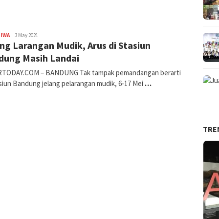
Avila
TIWA
3 May 2021
ng Larangan Mudik, Arus di Stasiun
Dwiputra
dung Masih Landai
TODAY.COM – BANDUNG Tak tampak pemandangan berarti
asiun Bandung jelang pelarangan mudik, 6-17 Mei
…
TRE