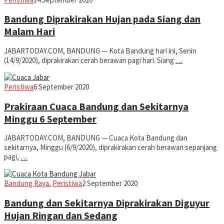
Today
Bandung Diprakirakan Hujan pada Siang dan
Malam Hari
JABARTODAY.COM, BANDUNG — Kota Bandung hari ini, Senin
(14/9/2020), diprakirakan cerah berawan pagi hari. Siang
…
Jabar
Peristiwa
6 September 2020
Today
Prakiraan Cuaca Bandung dan Sekitarnya
Minggu 6 September
JABARTODAY.COM, BANDUNG — Cuaca Kota Bandung dan
sekitarnya, Minggu (6/9/2020), diprakirakan cerah berawan sepanjang
pagi,
…
Jabar
Bandung Raya
,
Peristiwa
2 September 2020
Today
Bandung dan Sekitarnya Diprakirakan Diguyur
Hujan Ringan dan Sedang