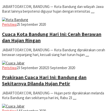
JABARTODAY.COM, BANDUNG — Kota Bandung dan wilayah Jawa
Barat lainnya berpotensi diguyur hujan dengan intensitas
…
Jabar
Peristiwa
25 September 2020
Today
Cuaca Kota Bandung Hari Ini: Cerah Berawan
dan Hujan Ringan
JABARTODAY.COM, BANDUNG — Kota Bandung diprakirakan cerah
berawan sepanjang hari, kecuali siang hari turun hujan
…
Jabar
Peristiwa
23 September 2020
23 September 2020
Today
Prakiraan Cuaca Hari Ini: Bandung dan
Sekitarnya Dilanda Hujan Petir
JABARTODAY.COM, BANDUNG — Hujan petir diprakirakan melanda
Kota Bandung dan sekitarnya hari ini, Rabu 23
…
Jabar
Peristiwa
14 September 2020