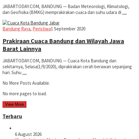
JABARTODAY.COM, BANDUNG — Badan Meteorologi, Klimatologi,
dan Geofisika (BMKG) memprakirakan cuaca dan suhu udara di
…
Jabar
Bandung Raya
,
Peristiwa
1 September 2020
Today
Prakiraan Cuaca Bandung dan Wilayah Jawa
Barat Lainnya
JABARTODAY.COM, BANDUNG — Cuaca Kota Bandung dan
sekitarnya, Selasa(1/9/2020), diprakirakan cerah berawan sepanjang
hari. Suhu
…
No More Posts Available.
No more pages to load.
View More
Terbaru
6 August 2026