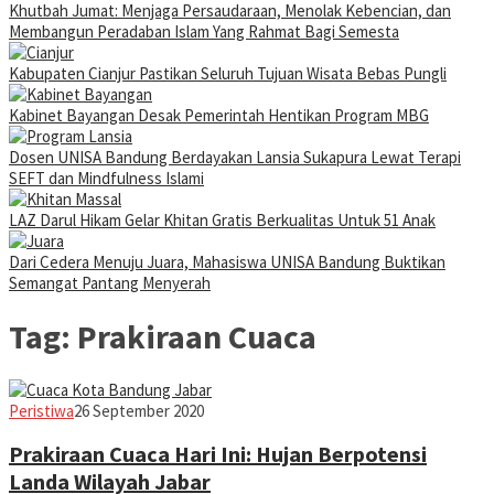
Khutbah Jumat: Menjaga Persaudaraan, Menolak Kebencian, dan
Membangun Peradaban Islam Yang Rahmat Bagi Semesta
Kabupaten Cianjur Pastikan Seluruh Tujuan Wisata Bebas Pungli
Kabinet Bayangan Desak Pemerintah Hentikan Program MBG
Dosen UNISA Bandung Berdayakan Lansia Sukapura Lewat Terapi
SEFT dan Mindfulness Islami
LAZ Darul Hikam Gelar Khitan Gratis Berkualitas Untuk 51 Anak
Dari Cedera Menuju Juara, Mahasiswa UNISA Bandung Buktikan
Semangat Pantang Menyerah
Tag:
Prakiraan Cuaca
Jabar
Peristiwa
26 September 2020
Today
Prakiraan Cuaca Hari Ini: Hujan Berpotensi
Landa Wilayah Jabar