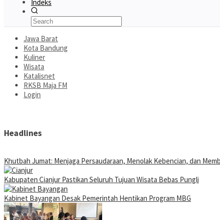
Indeks
Jawa Barat
Kota Bandung
Kuliner
Wisata
Katalisnet
RKSB Maja FM
Login
Headlines
Khutbah Jumat: Menjaga Persaudaraan, Menolak Kebencian, dan Mem
Kabupaten Cianjur Pastikan Seluruh Tujuan Wisata Bebas Pungli
Kabinet Bayangan Desak Pemerintah Hentikan Program MBG