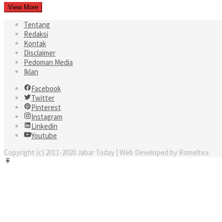
View More
Tentang
Redaksi
Kontak
Disclaimer
Pedoman Media
Iklan
Facebook
Twitter
Pinterest
Instagram
Linkedin
Youtube
Copyright (c) 2011-2020 Jabar Today | Web Developed by Romeltea