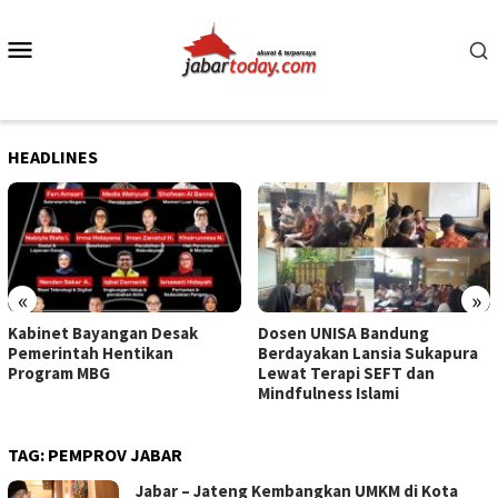
Skip
to
Mobile
content
Menu
HEADLINES
«
»
Kabinet Bayangan Desak
Dosen UNISA Bandung
Pemerintah Hentikan
Berdayakan Lansia Sukapura
Program MBG
Lewat Terapi SEFT dan
Mindfulness Islami
TAG:
PEMPROV JABAR
Jabar – Jateng Kembangkan UMKM di Kota