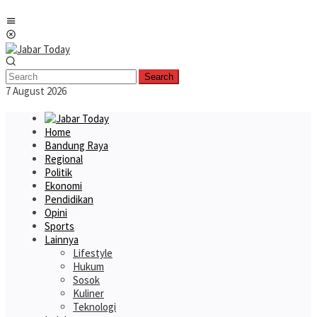
Skip
Mobile
to
Menu
content
Search
7 August 2026
Home
Bandung Raya
Regional
Politik
Ekonomi
Pendidikan
Opini
Sports
Lainnya
Lifestyle
Hukum
Sosok
Kuliner
Teknologi