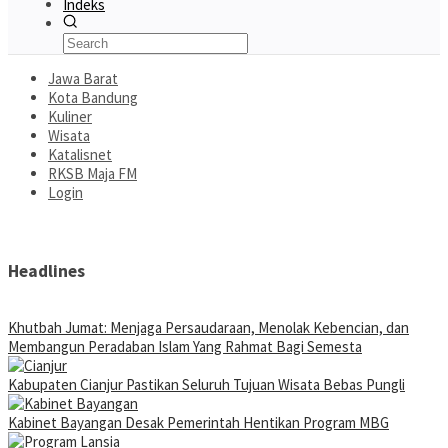
Indeks
Jawa Barat
Kota Bandung
Kuliner
Wisata
Katalisnet
RKSB Maja FM
Login
Headlines
Khutbah Jumat: Menjaga Persaudaraan, Menolak Kebencian, dan
Membangun Peradaban Islam Yang Rahmat Bagi Semesta
Kabupaten Cianjur Pastikan Seluruh Tujuan Wisata Bebas Pungli
Kabinet Bayangan Desak Pemerintah Hentikan Program MBG