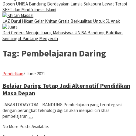
Dosen UNISA Bandung Berdayakan Lansia Sukapura Lewat Terapi
SEFT dan Mindfulness Islami
LAZ Darul Hikam Gelar Khitan Gratis Berkualitas Untuk 51 Anak
Dari Cedera Menuju Juara, Mahasiswa UNISA Bandung Buktikan
Semangat Pantang Menyerah
Tag:
Pembelajaran Daring
Avila
Pendidikan
5 June 2021
Dwiputra
Belajar Daring Tetap Jadi Alternatif Pendidikan
Masa Depan
JABARTODAY.COM – BANDUNG Pembelajaran yang terintegrasi
dengan perangkat teknologi digital akan menjadi ciri khas
pembelajaran
…
No More Posts Available.