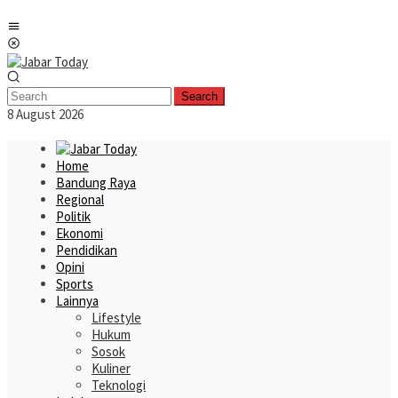
Skip
Mobile
to
Menu
content
Search
8 August 2026
Home
Bandung Raya
Regional
Politik
Ekonomi
Pendidikan
Opini
Sports
Lainnya
Lifestyle
Hukum
Sosok
Kuliner
Teknologi