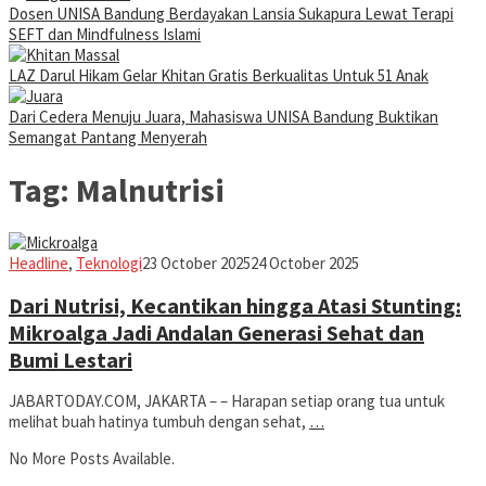
Dosen UNISA Bandung Berdayakan Lansia Sukapura Lewat Terapi
SEFT dan Mindfulness Islami
LAZ Darul Hikam Gelar Khitan Gratis Berkualitas Untuk 51 Anak
Dari Cedera Menuju Juara, Mahasiswa UNISA Bandung Buktikan
Semangat Pantang Menyerah
Tag:
Malnutrisi
Iman
Headline
,
Teknologi
23 October 2025
24 October 2025
Dari Nutrisi, Kecantikan hingga Atasi Stunting:
Mikroalga Jadi Andalan Generasi Sehat dan
Bumi Lestari
JABARTODAY.COM, JAKARTA – – Harapan setiap orang tua untuk
melihat buah hatinya tumbuh dengan sehat,
…
No More Posts Available.