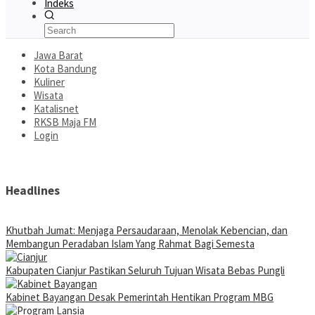
Indeks
Jawa Barat
Kota Bandung
Kuliner
Wisata
Katalisnet
RKSB Maja FM
Login
Headlines
Khutbah Jumat: Menjaga Persaudaraan, Menolak Kebencian, dan
Membangun Peradaban Islam Yang Rahmat Bagi Semesta
Kabupaten Cianjur Pastikan Seluruh Tujuan Wisata Bebas Pungli
Kabinet Bayangan Desak Pemerintah Hentikan Program MBG