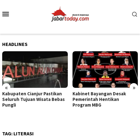
Skip
to
Mobile
content
Menu
HEADLINES
«
»
Kabupaten Cianjur Pastikan
Kabinet Bayangan Desak
Seluruh Tujuan Wisata Bebas
Pemerintah Hentikan
Pungli
Program MBG
TAG:
LITERASI