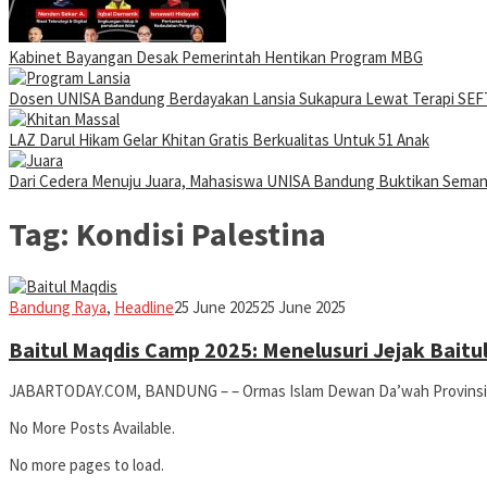
Kabinet Bayangan Desak Pemerintah Hentikan Program MBG
Dosen UNISA Bandung Berdayakan Lansia Sukapura Lewat Terapi SEFT
LAZ Darul Hikam Gelar Khitan Gratis Berkualitas Untuk 51 Anak
Dari Cedera Menuju Juara, Mahasiswa UNISA Bandung Buktikan Sema
Tag:
Kondisi Palestina
Iman
Bandung Raya
,
Headline
25 June 2025
25 June 2025
Baitul Maqdis Camp 2025: Menelusuri Jejak Baitu
JABARTODAY.COM, BANDUNG – – Ormas Islam Dewan Da’wah Provinsi 
No More Posts Available.
No more pages to load.