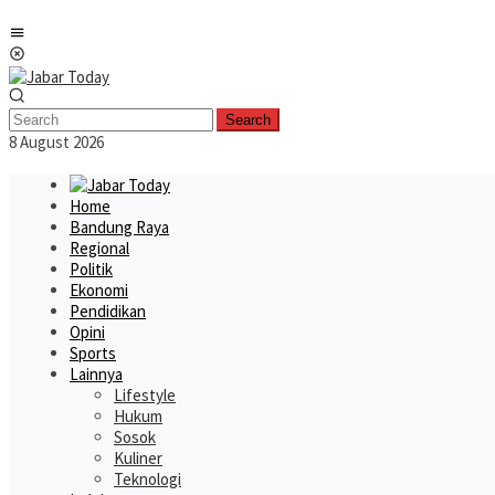
Skip
Mobile
to
Menu
content
Search
8 August 2026
Home
Bandung Raya
Regional
Politik
Ekonomi
Pendidikan
Opini
Sports
Lainnya
Lifestyle
Hukum
Sosok
Kuliner
Teknologi