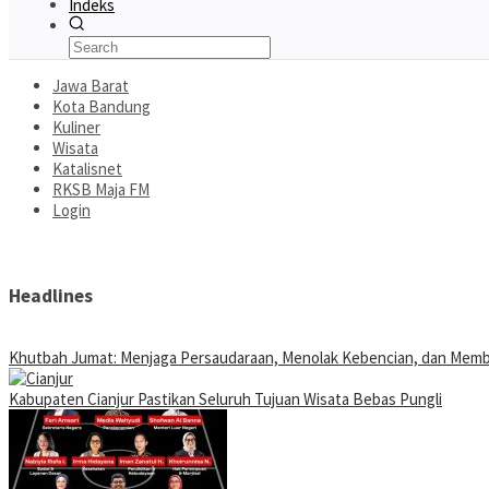
Indeks
Jawa Barat
Kota Bandung
Kuliner
Wisata
Katalisnet
RKSB Maja FM
Login
Headlines
Khutbah Jumat: Menjaga Persaudaraan, Menolak Kebencian, dan Mem
Kabupaten Cianjur Pastikan Seluruh Tujuan Wisata Bebas Pungli