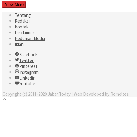
View More
Tentang
Redaksi
Kontak
Disclaimer
Pedoman Media
Iklan
Facebook
Twitter
Pinterest
Instagram
Linkedin
Youtube
Copyright (c) 2011-2020 Jabar Today | Web Developed by Romeltea