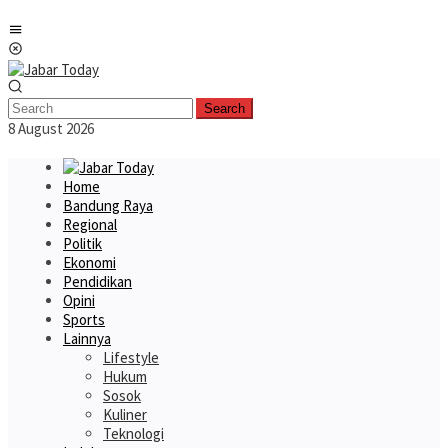
Skip
Mobile
to
Menu
content
Search
8 August 2026
Home
Bandung Raya
Regional
Politik
Ekonomi
Pendidikan
Opini
Sports
Lainnya
Lifestyle
Hukum
Sosok
Kuliner
Teknologi