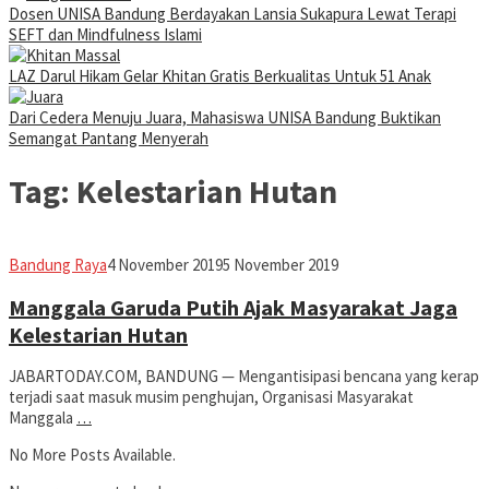
Dosen UNISA Bandung Berdayakan Lansia Sukapura Lewat Terapi
SEFT dan Mindfulness Islami
LAZ Darul Hikam Gelar Khitan Gratis Berkualitas Untuk 51 Anak
Dari Cedera Menuju Juara, Mahasiswa UNISA Bandung Buktikan
Semangat Pantang Menyerah
Tag:
Kelestarian Hutan
Jabar
Bandung Raya
4 November 2019
5 November 2019
Today
Manggala Garuda Putih Ajak Masyarakat Jaga
Kelestarian Hutan
JABARTODAY.COM, BANDUNG — Mengantisipasi bencana yang kerap
terjadi saat masuk musim penghujan, Organisasi Masyarakat
Manggala
…
No More Posts Available.