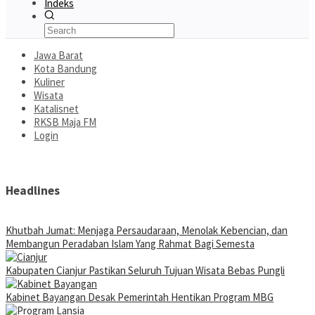
Indeks
Jawa Barat
Kota Bandung
Kuliner
Wisata
Katalisnet
RKSB Maja FM
Login
Headlines
Khutbah Jumat: Menjaga Persaudaraan, Menolak Kebencian, dan
Membangun Peradaban Islam Yang Rahmat Bagi Semesta
Kabupaten Cianjur Pastikan Seluruh Tujuan Wisata Bebas Pungli
Kabinet Bayangan Desak Pemerintah Hentikan Program MBG