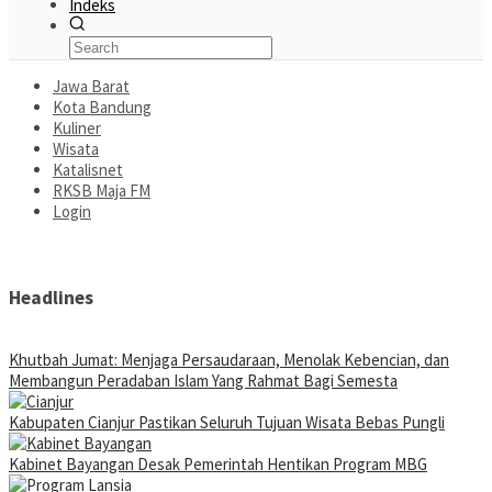
Indeks
Jawa Barat
Kota Bandung
Kuliner
Wisata
Katalisnet
RKSB Maja FM
Login
Headlines
Khutbah Jumat: Menjaga Persaudaraan, Menolak Kebencian, dan
Membangun Peradaban Islam Yang Rahmat Bagi Semesta
Kabupaten Cianjur Pastikan Seluruh Tujuan Wisata Bebas Pungli
Kabinet Bayangan Desak Pemerintah Hentikan Program MBG