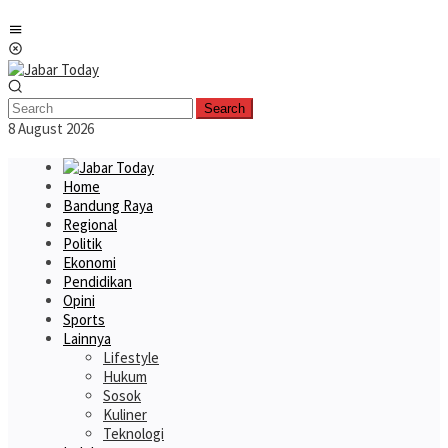
Skip
Mobile
to
Menu
content
Search
8 August 2026
Home
Bandung Raya
Regional
Politik
Ekonomi
Pendidikan
Opini
Sports
Lainnya
Lifestyle
Hukum
Sosok
Kuliner
Teknologi