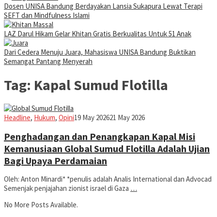
Dosen UNISA Bandung Berdayakan Lansia Sukapura Lewat Terapi
SEFT dan Mindfulness Islami
LAZ Darul Hikam Gelar Khitan Gratis Berkualitas Untuk 51 Anak
Dari Cedera Menuju Juara, Mahasiswa UNISA Bandung Buktikan
Semangat Pantang Menyerah
Tag:
Kapal Sumud Flotilla
Iman
Headline
,
Hukum
,
Opini
19 May 2026
21 May 2026
Penghadangan dan Penangkapan Kapal Misi
Kemanusiaan Global Sumud Flotilla Adalah Ujian
Bagi Upaya Perdamaian
Oleh: Anton Minardi* *penulis adalah Analis International dan Advocad
Semenjak penjajahan zionist israel di Gaza
…
No More Posts Available.