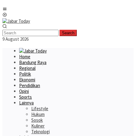
Skip
Mobile
to
Menu
content
Search
9 August 2026
Home
Bandung Raya
Regional
Politik
Ekonomi
Pendidikan
Opini
Sports
Lainnya
Lifestyle
Hukum
Sosok
Kuliner
Teknologi