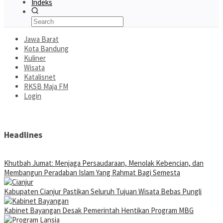
Indeks
Jawa Barat
Kota Bandung
Kuliner
Wisata
Katalisnet
RKSB Maja FM
Login
Headlines
Khutbah Jumat: Menjaga Persaudaraan, Menolak Kebencian, dan
Membangun Peradaban Islam Yang Rahmat Bagi Semesta
Kabupaten Cianjur Pastikan Seluruh Tujuan Wisata Bebas Pungli
Kabinet Bayangan Desak Pemerintah Hentikan Program MBG