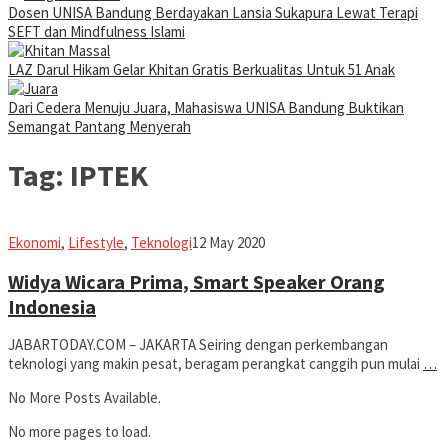
Dosen UNISA Bandung Berdayakan Lansia Sukapura Lewat Terapi
SEFT dan Mindfulness Islami
LAZ Darul Hikam Gelar Khitan Gratis Berkualitas Untuk 51 Anak
Dari Cedera Menuju Juara, Mahasiswa UNISA Bandung Buktikan
Semangat Pantang Menyerah
Tag:
IPTEK
Jabar
Ekonomi
,
Lifestyle
,
Teknologi
12 May 2020
Today
Widya Wicara Prima, Smart Speaker Orang
Indonesia
JABARTODAY.COM – JAKARTA Seiring dengan perkembangan
teknologi yang makin pesat, beragam perangkat canggih pun mulai
…
No More Posts Available.
No more pages to load.