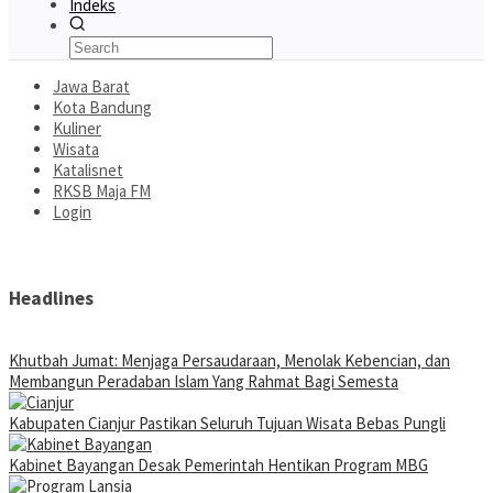
Indeks
Jawa Barat
Kota Bandung
Kuliner
Wisata
Katalisnet
RKSB Maja FM
Login
Headlines
Khutbah Jumat: Menjaga Persaudaraan, Menolak Kebencian, dan
Membangun Peradaban Islam Yang Rahmat Bagi Semesta
Kabupaten Cianjur Pastikan Seluruh Tujuan Wisata Bebas Pungli
Kabinet Bayangan Desak Pemerintah Hentikan Program MBG