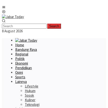
Skip
Mobile
to
Menu
content
Search
8 August 2026
Home
Bandung Raya
Regional
Politik
Ekonomi
Pendidikan
Opini
Sports
Lainnya
Lifestyle
Hukum
Sosok
Kuliner
Teknologi