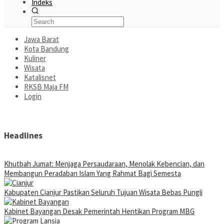
Indeks
Jawa Barat
Kota Bandung
Kuliner
Wisata
Katalisnet
RKSB Maja FM
Login
Headlines
Khutbah Jumat: Menjaga Persaudaraan, Menolak Kebencian, dan
Membangun Peradaban Islam Yang Rahmat Bagi Semesta
Kabupaten Cianjur Pastikan Seluruh Tujuan Wisata Bebas Pungli
Kabinet Bayangan Desak Pemerintah Hentikan Program MBG