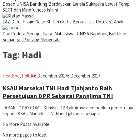
Dosen UNISA Bandung Berdayakan Lansia Sukapura Lewat Terapi
SEFT dan Mindfulness Islami
LAZ Darul Hikam Gelar Khitan Gratis Berkualitas Untuk 51 Anak
Dari Cedera Menuju Juara, Mahasiswa UNISA Bandung Buktikan
Semangat Pantang Menyerah
Tag:
Hadi
fahruszf
Headline
,
Politik
6 December 2017
6 December 2017
KSAU Marsekal TNI Hadi Tjahjanto Raih
Persetujuan DPR Sebagai Panglima TNI
JABARTODAY.COM – Komisi I DPR akhirnya memberikan persetujuan
kepada KSAU Marsekal TNI Hadi Tjahjanto sebagai
…
No More Posts Available.
No more pages to load.