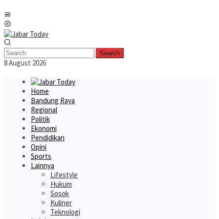
Skip
Mobile
to
Menu
content
Search
8 August 2026
Home
Bandung Raya
Regional
Politik
Ekonomi
Pendidikan
Opini
Sports
Lainnya
Lifestyle
Hukum
Sosok
Kuliner
Teknologi