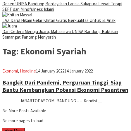
Dosen UNISA Bandung Berdayakan Lansia Sukapura Lewat Terapi
SEFT dan Mindfulness Islami
LAZ Darul Hikam Gelar Khitan Gratis Berkualitas Untuk 51 Anak
Dari Cedera Menuju Juara, Mahasiswa UNISA Bandung Buktikan
Semangat Pantang Menyerah
Tag:
Ekonomi Syariah
Iman
Ekonomi
,
Headline
14 January 2022
14 January 2022
Bangkit Dari Pandemi, Perguruan Tinggi Siap
Bantu Kembangkan Potensi Ekonomi Pesantren
JABARTODAY.COM, BANDUNG – – Kondisi
…
No More Posts Available.
No more pages to load.
View More