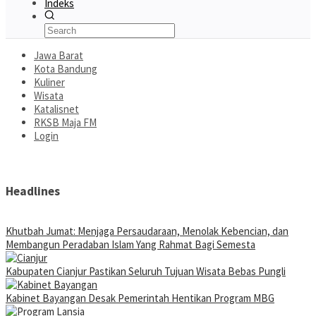
Indeks
Jawa Barat
Kota Bandung
Kuliner
Wisata
Katalisnet
RKSB Maja FM
Login
Headlines
Khutbah Jumat: Menjaga Persaudaraan, Menolak Kebencian, dan
Membangun Peradaban Islam Yang Rahmat Bagi Semesta
Kabupaten Cianjur Pastikan Seluruh Tujuan Wisata Bebas Pungli
Kabinet Bayangan Desak Pemerintah Hentikan Program MBG