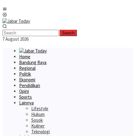
Skip
Mobile
to
Menu
content
Search
7 August 2026
Home
Bandung Raya
Regional
Politik
Ekonomi
Pendidikan
Opini
Sports
Lainnya
Lifestyle
Hukum
Sosok
Kuliner
Teknologi