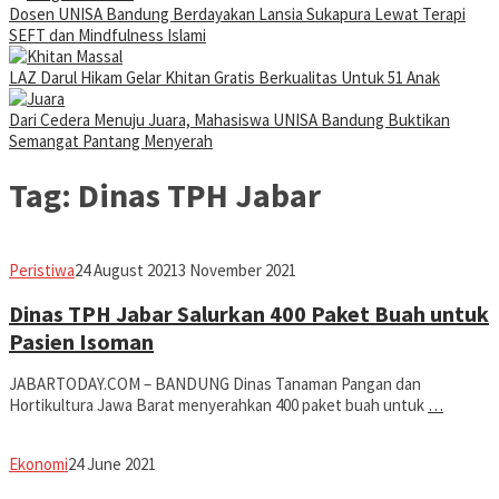
Dosen UNISA Bandung Berdayakan Lansia Sukapura Lewat Terapi
SEFT dan Mindfulness Islami
LAZ Darul Hikam Gelar Khitan Gratis Berkualitas Untuk 51 Anak
Dari Cedera Menuju Juara, Mahasiswa UNISA Bandung Buktikan
Semangat Pantang Menyerah
Tag:
Dinas TPH Jabar
Avila
Peristiwa
24 August 2021
3 November 2021
Dwiputra
Dinas TPH Jabar Salurkan 400 Paket Buah untuk
Pasien Isoman
JABARTODAY.COM – BANDUNG Dinas Tanaman Pangan dan
Hortikultura Jawa Barat menyerahkan 400 paket buah untuk
…
Avila
Ekonomi
24 June 2021
Dwiputra