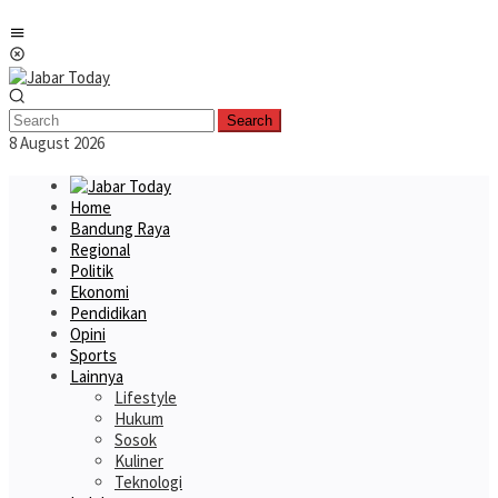
Skip
Mobile
to
Menu
content
Search
8 August 2026
Home
Bandung Raya
Regional
Politik
Ekonomi
Pendidikan
Opini
Sports
Lainnya
Lifestyle
Hukum
Sosok
Kuliner
Teknologi