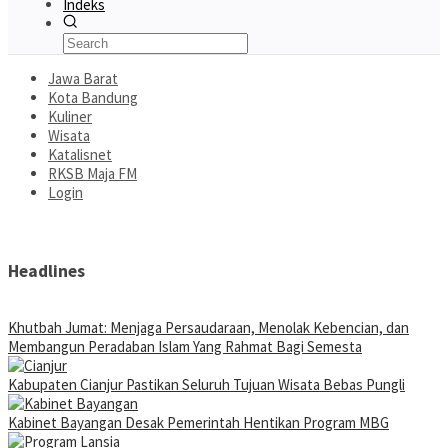
Indeks
Jawa Barat
Kota Bandung
Kuliner
Wisata
Katalisnet
RKSB Maja FM
Login
Headlines
Khutbah Jumat: Menjaga Persaudaraan, Menolak Kebencian, dan
Membangun Peradaban Islam Yang Rahmat Bagi Semesta
Kabupaten Cianjur Pastikan Seluruh Tujuan Wisata Bebas Pungli
Kabinet Bayangan Desak Pemerintah Hentikan Program MBG