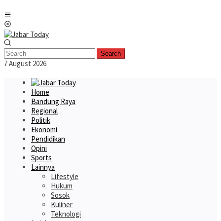
Skip
Mobile
to
Menu
content
Search
7 August 2026
Home
Bandung Raya
Regional
Politik
Ekonomi
Pendidikan
Opini
Sports
Lainnya
Lifestyle
Hukum
Sosok
Kuliner
Teknologi