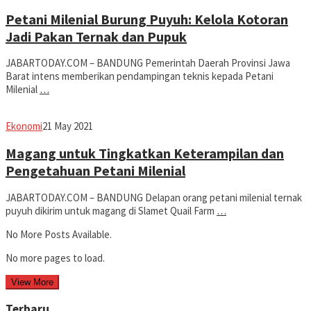
Dwiputra
Petani Milenial Burung Puyuh: Kelola Kotoran
Jadi Pakan Ternak dan Pupuk
JABARTODAY.COM – BANDUNG Pemerintah Daerah Provinsi Jawa
Barat intens memberikan pendampingan teknis kepada Petani
Milenial
…
Avila
Ekonomi
21 May 2021
Dwiputra
Magang untuk Tingkatkan Keterampilan dan
Pengetahuan Petani Milenial
JABARTODAY.COM – BANDUNG Delapan orang petani milenial ternak
puyuh dikirim untuk magang di Slamet Quail Farm
…
No More Posts Available.
No more pages to load.
View More
Terbaru