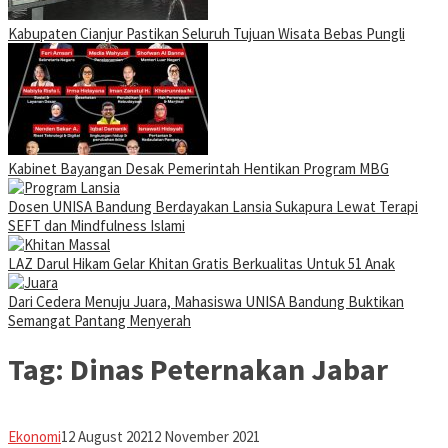
Kabupaten Cianjur Pastikan Seluruh Tujuan Wisata Bebas Pungli
Kabinet Bayangan Desak Pemerintah Hentikan Program MBG
Dosen UNISA Bandung Berdayakan Lansia Sukapura Lewat Terapi
SEFT dan Mindfulness Islami
LAZ Darul Hikam Gelar Khitan Gratis Berkualitas Untuk 51 Anak
Dari Cedera Menuju Juara, Mahasiswa UNISA Bandung Buktikan
Semangat Pantang Menyerah
Tag:
Dinas Peternakan Jabar
Avila
Ekonomi
12 August 2021
2 November 2021