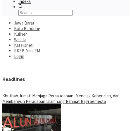
Indeks
Jawa Barat
Kota Bandung
Kuliner
Wisata
Katalisnet
RKSB Maja FM
Login
Headlines
Khutbah Jumat: Menjaga Persaudaraan, Menolak Kebencian, dan
Membangun Peradaban Islam Yang Rahmat Bagi Semesta