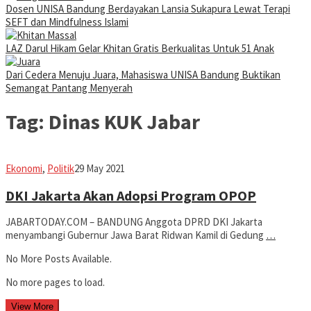
Dosen UNISA Bandung Berdayakan Lansia Sukapura Lewat Terapi
SEFT dan Mindfulness Islami
LAZ Darul Hikam Gelar Khitan Gratis Berkualitas Untuk 51 Anak
Dari Cedera Menuju Juara, Mahasiswa UNISA Bandung Buktikan
Semangat Pantang Menyerah
Tag:
Dinas KUK Jabar
Avila
Ekonomi
,
Politik
29 May 2021
Dwiputra
DKI Jakarta Akan Adopsi Program OPOP
JABARTODAY.COM – BANDUNG Anggota DPRD DKI Jakarta
menyambangi Gubernur Jawa Barat Ridwan Kamil di Gedung
…
No More Posts Available.
No more pages to load.
View More