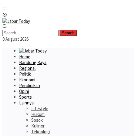
Skip
Mobile
to
Menu
content
Search
8 August 2026
Home
Bandung Raya
Regional
Politik
Ekonomi
Pendidikan
Opini
Sports
Lainnya
Lifestyle
Hukum
Sosok
Kuliner
Teknologi