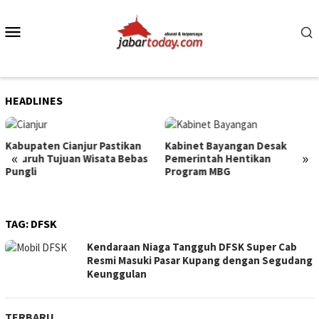
Skip
to
Mobile
content
Menu
HEADLINES
Kabupaten Cianjur Pastikan
Kabinet Bayangan Desak
«
»
Seluruh Tujuan Wisata Bebas
Pemerintah Hentikan
Pungli
Program MBG
TAG:
DFSK
Kendaraan Niaga Tangguh DFSK Super Cab
Resmi Masuki Pasar Kupang dengan Segudang
Keunggulan
TERBARU