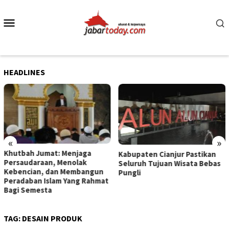
Skip
to
Mobile
content
Menu
HEADLINES
«
»
Khutbah Jumat: Menjaga
Kabupaten Cianjur Pastikan
Persaudaraan, Menolak
Seluruh Tujuan Wisata Bebas
Kebencian, dan Membangun
Pungli
Peradaban Islam Yang Rahmat
Bagi Semesta
TAG:
DESAIN PRODUK