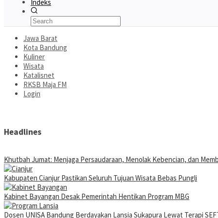
Indeks
Jawa Barat
Kota Bandung
Kuliner
Wisata
Katalisnet
RKSB Maja FM
Login
Headlines
Khutbah Jumat: Menjaga Persaudaraan, Menolak Kebencian, dan Mem
Kabupaten Cianjur Pastikan Seluruh Tujuan Wisata Bebas Pungli
Kabinet Bayangan Desak Pemerintah Hentikan Program MBG
Dosen UNISA Bandung Berdayakan Lansia Sukapura Lewat Terapi SEFT