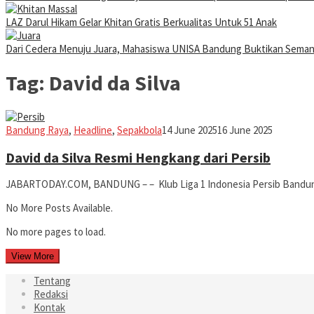
LAZ Darul Hikam Gelar Khitan Gratis Berkualitas Untuk 51 Anak
Dari Cedera Menuju Juara, Mahasiswa UNISA Bandung Buktikan Sema
Tag:
David da Silva
Iman
Bandung Raya
,
Headline
,
Sepakbola
14 June 2025
16 June 2025
David da Silva Resmi Hengkang dari Persib
JABARTODAY.COM, BANDUNG – – Klub Liga 1 Indonesia Persib Band
No More Posts Available.
No more pages to load.
View More
Tentang
Redaksi
Kontak