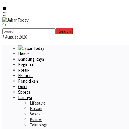
Skip
Mobile
to
Menu
content
Search
7 August 2026
Home
Bandung Raya
Regional
Politik
Ekonomi
Pendidikan
Opini
Sports
Lainnya
Lifestyle
Hukum
Sosok
Kuliner
Teknologi