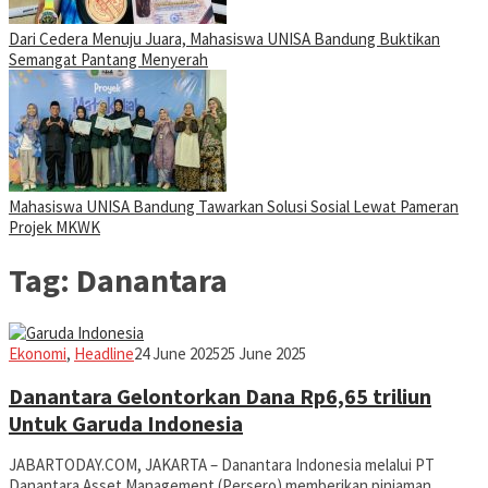
Dari Cedera Menuju Juara, Mahasiswa UNISA Bandung Buktikan
Semangat Pantang Menyerah
Mahasiswa UNISA Bandung Tawarkan Solusi Sosial Lewat Pameran
Projek MKWK
Tag:
Danantara
Iman
Ekonomi
,
Headline
24 June 2025
25 June 2025
Danantara Gelontorkan Dana Rp6,65 triliun
Untuk Garuda Indonesia
JABARTODAY.COM, JAKARTA – Danantara Indonesia melalui PT
Danantara Asset Management (Persero) memberikan pinjaman