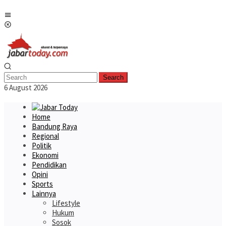
Skip
Mobile
to
Menu
content
Search
6 August 2026
Home
Bandung Raya
Regional
Politik
Ekonomi
Pendidikan
Opini
Sports
Lainnya
Lifestyle
Hukum
Sosok