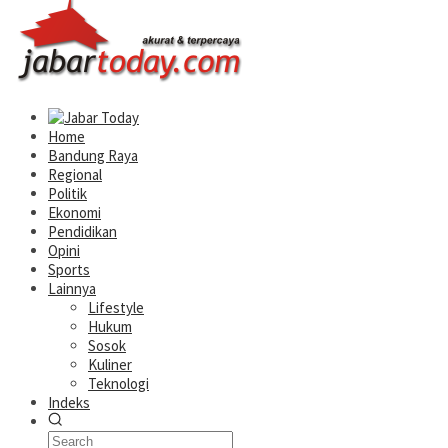
Home
Bandung Raya
Regional
Politik
Ekonomi
Pendidikan
Opini
Sports
Lainnya
Lifestyle
Hukum
Sosok
Kuliner
Teknologi
Indeks