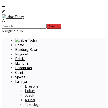
Skip
Mobile
to
Menu
content
Search
6 August 2026
Home
Bandung Raya
Regional
Politik
Ekonomi
Pendidikan
Opini
Sports
Lainnya
Lifestyle
Hukum
Sosok
Kuliner
Teknologi