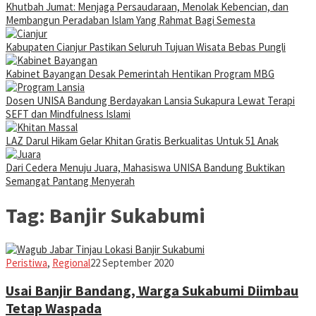
Khutbah Jumat: Menjaga Persaudaraan, Menolak Kebencian, dan
Membangun Peradaban Islam Yang Rahmat Bagi Semesta
Kabupaten Cianjur Pastikan Seluruh Tujuan Wisata Bebas Pungli
Kabinet Bayangan Desak Pemerintah Hentikan Program MBG
Dosen UNISA Bandung Berdayakan Lansia Sukapura Lewat Terapi
SEFT dan Mindfulness Islami
LAZ Darul Hikam Gelar Khitan Gratis Berkualitas Untuk 51 Anak
Dari Cedera Menuju Juara, Mahasiswa UNISA Bandung Buktikan
Semangat Pantang Menyerah
Tag:
Banjir Sukabumi
Jabar
Peristiwa
,
Regional
22 September 2020
Today
Usai Banjir Bandang, Warga Sukabumi Diimbau
Tetap Waspada