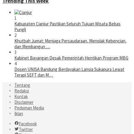
Trending This Week
1
Kabupaten Cianjur Pastikan Seluruh Tujuan Wisata Bebas
Pungli
2
Khutbah Jumat: Menjaga Persaudaraan, Menolak Kebencian,
dan Membangun …
3
Kabinet Bayangan Desak Pemerintah Hentikan Program MBG
4
Dosen UNISA Bandung Berdayakan Lansia Sukapura Lewat
Terapi SEFT dan M…
Tentang
Redaksi
Kontak
Disclaimer
Pedoman Media
Iklan
Facebook
Twitter