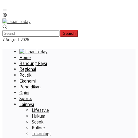
Skip
Mobile
to
Menu
content
Search
7 August 2026
Home
Bandung Raya
Regional
Politik
Ekonomi
Pendidikan
Opini
Sports
Lainnya
Lifestyle
Hukum
Sosok
Kuliner
Teknologi