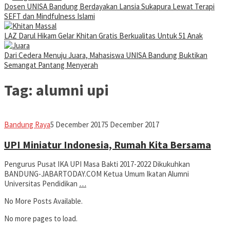
Dosen UNISA Bandung Berdayakan Lansia Sukapura Lewat Terapi
SEFT dan Mindfulness Islami
LAZ Darul Hikam Gelar Khitan Gratis Berkualitas Untuk 51 Anak
Dari Cedera Menuju Juara, Mahasiswa UNISA Bandung Buktikan
Semangat Pantang Menyerah
Tag:
alumni upi
Jabar
Bandung Raya
5 December 2017
5 December 2017
Today
UPI Miniatur Indonesia, Rumah Kita Bersama
Pengurus Pusat IKA UPI Masa Bakti 2017-2022 Dikukuhkan
BANDUNG-JABARTODAY.COM Ketua Umum Ikatan Alumni
Universitas Pendidikan
…
No More Posts Available.
No more pages to load.