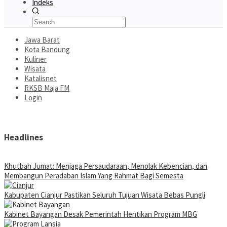
Indeks
Jawa Barat
Kota Bandung
Kuliner
Wisata
Katalisnet
RKSB Maja FM
Login
Headlines
Khutbah Jumat: Menjaga Persaudaraan, Menolak Kebencian, dan
Membangun Peradaban Islam Yang Rahmat Bagi Semesta
Kabupaten Cianjur Pastikan Seluruh Tujuan Wisata Bebas Pungli
Kabinet Bayangan Desak Pemerintah Hentikan Program MBG