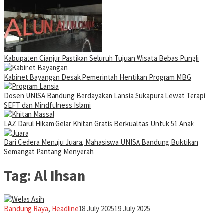
Kabupaten Cianjur Pastikan Seluruh Tujuan Wisata Bebas Pungli
Kabinet Bayangan Desak Pemerintah Hentikan Program MBG
Dosen UNISA Bandung Berdayakan Lansia Sukapura Lewat Terapi
SEFT dan Mindfulness Islami
LAZ Darul Hikam Gelar Khitan Gratis Berkualitas Untuk 51 Anak
Dari Cedera Menuju Juara, Mahasiswa UNISA Bandung Buktikan
Semangat Pantang Menyerah
Tag:
Al Ihsan
Iman
Bandung Raya
,
Headline
18 July 2025
19 July 2025