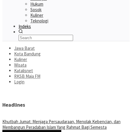
Hukum
Sosok
Kuliner
Teknologi
Indeks
Jawa Barat
Kota Bandung
Kuliner
Wisata
Katalisnet
RKSB Maja FM
Login
Headlines
Khutbah Jumat: Menjaga Persaudaraan, Menolak Kebencian, dan
Membangun Peradaban Islam Yang Rahmat Bagi Semesta