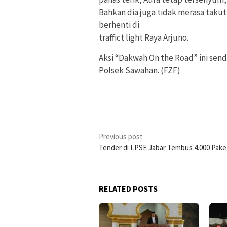
Bahkan dia juga tidak merasa taku
berhenti di
traffict light Raya Arjuno.
Aksi “Dakwah On the Road” ini sen
Polsek Sawahan. (FZF)
Post
Previous post
Tender di LPSE Jabar Tembus 4.000 Pake
navigation
RELATED POSTS