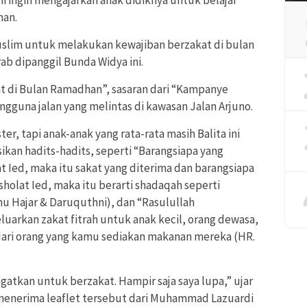
i ingin mengajarkan anak didiknya untuk belajar
han.
uslim untuk melakukan kewajiban berzakat di bulan
ab dipanggil Bunda Widya ini.
 di Bulan Ramadhan”, sasaran dari “Kampanye
ngguna jalan yang melintas di kawasan Jalan Arjuno.
r, tapi anak-anak yang rata-rata masih Balita ini
ikan hadits-hadits, seperti “Barangsiapa yang
 Ied, maka itu sakat yang diterima dan barangsiapa
holat Ied, maka itu berarti shadaqah seperti
nu Hajar & Daruquthni), dan “Rasulullah
arkan zakat fitrah untuk anak kecil, orang dewasa,
ari orang yang kamu sediakan makanan mereka (HR.
gatkan untuk berzakat. Hampir saja saya lupa,” ujar
menerima leaflet tersebut dari Muhammad Lazuardi