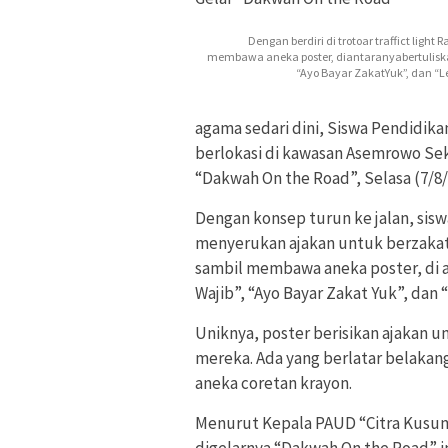
Dengan berdiri di trotoar traffict ligh
membawa aneka poster, diantaranyabertuliskan 
“Ayo Bayar ZakatYuk”, dan “
agama sedari dini, Siswa Pendidika
berlokasi di kawasan Asemrowo Sek
“Dakwah On the Road”, Selasa (7/8/
Dengan konsep turun ke jalan, sis
menyerukan ajakan untuk berzakat.
sambil membawa aneka poster, di an
Wajib”, “Ayo Bayar Zakat Yuk”, dan
Uniknya, poster berisikan ajakan u
mereka. Ada yang berlatar belakan
aneka coretan krayon.
Menurut Kepala PAUD “Citra Kusuma