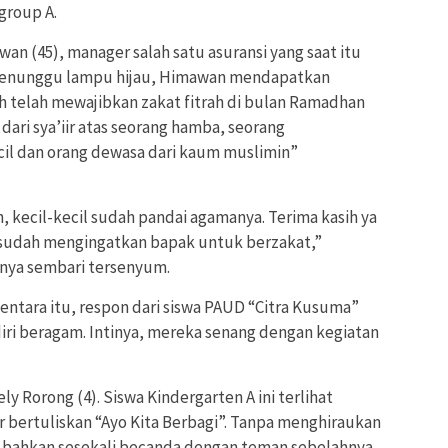
group A.
n (45), manager salah satu asuransi yang saat itu
menunggu lampu hijau, Himawan mendapatkan
ah telah mewajibkan zakat fitrah di bulan Ramadhan
 dari sya’iir atas seorang hamba, seorang
ecil dan orang dewasa dari kaum muslimin”
, kecil-kecil sudah pandai agamanya. Terima kasih ya
sudah mengingatkan bapak untuk berzakat,”
nya sembari tersenyum.
ntara itu, respon dari siswa PAUD “Citra Kusuma”
iri beragam. Intinya, mereka senang dengan kegiatan
ly Rorong (4). Siswa Kindergarten A ini terlihat
bertuliskan “Ayo Kita Berbagi”. Tanpa menghiraukan
, bahkan sesekali becanda dengan teman sebelahnya.