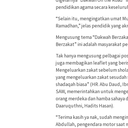
digelarnya “Dakwah On the Road” in
pendidikan agama secara keseluru
“Selain itu, mengingatkan umat M
Ramadhan,” jelas pendidik yang akr
Mengusung tema “Dakwah Berzakat
Berzakat” ini adalah masyarakat pe
Tak hanya mengusung pelbagai poste
juga membagikan leaflet yang beris
Mengeluarkan zakat sebelum sholat
yang mengeluarkan zakat sesudah s
shadaqah biasa” (HR. Abu Daud, Ib
SAW, memerintahkan untuk mengelu
orang merdeka dan hamba sahaya d
Daaruquthni, Hadits Hasan).
“Terima kasih ya nak, sudah mengin
Abdullah, pengendara motor saat 