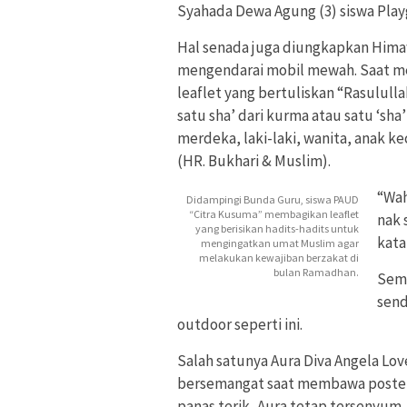
Syahada Dewa Agung (3) siswa Play
Hal senada juga diungkapkan Himawa
mengendarai mobil mewah. Saat 
leaflet yang bertuliskan “Rasulull
satu sha’ dari kurma atau satu ‘sha’
merdeka, laki-laki, wanita, anak k
(HR. Bukhari & Muslim).
“Wah
Didampingi Bunda Guru, siswa PAUD
“Citra Kusuma” membagikan leaflet
nak 
yang berisikan hadits-hadits untuk
kata
mengingatkan umat Muslim agar
melakukan kewajiban berzakat di
bulan Ramadhan.
Seme
send
outdoor seperti ini.
Salah satunya Aura Diva Angela Love
bersemangat saat membawa poster 
panas terik, Aura tetap tersenyum