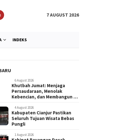
h
7 AUGUST 2026
A
INDEKS
BARU
6 August 2026
Khutbah Jumat: Menjaga
Persaudaraan, Menolak
Kebencian, dan Membangun …
4 August 2026
Kabupaten Cianjur Pastikan
Seluruh Tujuan Wisata Bebas
Pungli
1 August 2026
Kabinet Bayangan Desak