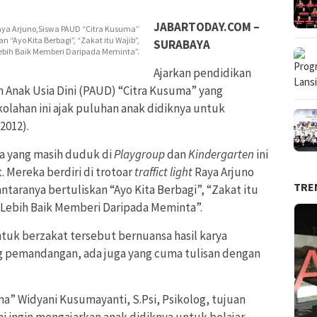
JABARTODAY.COM –
t Raya Arjuno,Siswa PAUD “Citra Kusuma”
“Ayo Kita Berbagi”, “Zakat itu Wajib”,
SURABAYA
Lebih Baik Memberi Daripada Meminta”.
Ajarkan pendidikan
n Anak Usia Dini (PAUD) “Citra Kusuma” yang
olahan ini ajak puluhan anak didiknya untuk
2012).
wa yang masih duduk di
Playgroup
dan
Kindergarten
ini
 Mereka berdiri di trotoar
traffict light
Raya Arjuno
TRE
taranya bertuliskan “Ayo Kita Berbagi”, “Zakat itu
 “Lebih Baik Memberi Daripada Meminta”.
ntuk berzakat tersebut bernuansa hasil karya
g pemandangan, ada juga yang cuma tulisan dengan
” Widyani Kusumayanti, S.Psi, Psikolog, tujuan