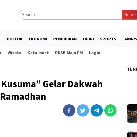
Searc
L
POLITIK
EKONOMI
PENDIDIKAN
OPINI
SPORTS
LAINNY
r
Wisata
Katalisnet
RKSB Maja FM
Login
TER
a Kusuma” Gelar Dakwah
n Ramadhan