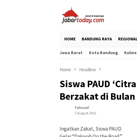
Skip
to
content
HOME
BANDUNG RAYA
REGIONA
Jawa Barat
Kota Bandung
Kuline
Home
Headline
Siswa PAUD ‘Citr
Berzakat di Bula
Fahruszf
7 August 2012
Ingatkan Zakat, Siswa PAUD
Gelar “Dakwah On the Road”