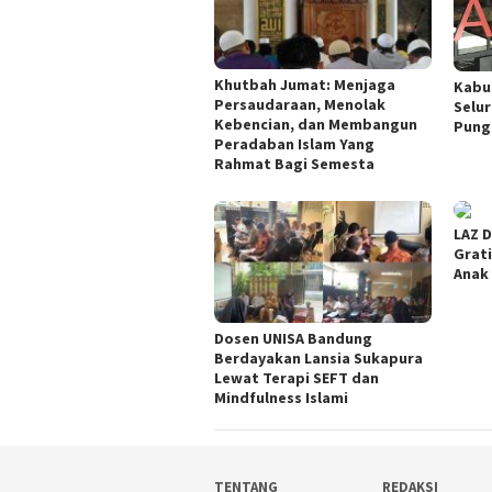
Khutbah Jumat: Menjaga
Kabu
Persaudaraan, Menolak
Selu
Kebencian, dan Membangun
Pung
Peradaban Islam Yang
Rahmat Bagi Semesta
LAZ D
Grati
Anak
Dosen UNISA Bandung
Berdayakan Lansia Sukapura
Lewat Terapi SEFT dan
Mindfulness Islami
TENTANG
REDAKSI