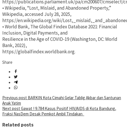
https://publications.parliament.uk/pa/cm200607/cmselect/
• Wikipedia, “Lost, Mislaid, and Abandoned Property,”
Wikipedia, accessed July 28, 2025,
https://en.wikipedia.org/wiki/Lost,_mislaid,_and_abandone
• World Bank, The Global Findex Database 2021: Financial
Inclusion, Digital Payments, and
Resilience in the Age of COVID-19 (Washington, DC: World
Bank, 2022),
https://globalfindex.worldbank.org.
Share
Post
Previous post
BARKIN Kota Cimahi Gelar Tablig Akbar dan Santunan
Anak Yatim
navigation
Next post
Gawat ! 9.784 Kasus Positif HIV/AIDS di Kota Bandung,
Fraksi NasDem Desak Pemkot Ambil Tindakan
Related posts