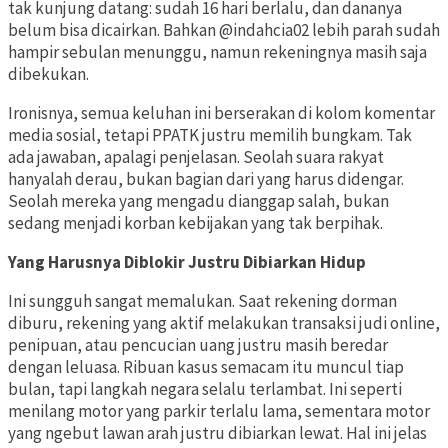
tak kunjung datang: sudah 16 hari berlalu, dan dananya
belum bisa dicairkan. Bahkan @indahcia02 lebih parah sudah
hampir sebulan menunggu, namun rekeningnya masih saja
dibekukan.
Ironisnya, semua keluhan ini berserakan di kolom komentar
media sosial, tetapi PPATK justru memilih bungkam. Tak
ada jawaban, apalagi penjelasan. Seolah suara rakyat
hanyalah derau, bukan bagian dari yang harus didengar.
Seolah mereka yang mengadu dianggap salah, bukan
sedang menjadi korban kebijakan yang tak berpihak.
Yang Harusnya Diblokir Justru Dibiarkan Hidup
Ini sungguh sangat memalukan. Saat rekening dorman
diburu, rekening yang aktif melakukan transaksi judi online,
penipuan, atau pencucian uang justru masih beredar
dengan leluasa. Ribuan kasus semacam itu muncul tiap
bulan, tapi langkah negara selalu terlambat. Ini seperti
menilang motor yang parkir terlalu lama, sementara motor
yang ngebut lawan arah justru dibiarkan lewat. Hal ini jelas