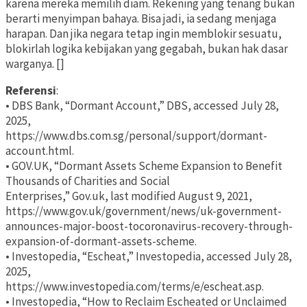
karena mereka memilih diam. Rekening yang tenang bukan
berarti menyimpan bahaya. Bisa jadi, ia sedang menjaga
harapan. Dan jika negara tetap ingin memblokir sesuatu,
blokirlah logika kebijakan yang gegabah, bukan hak dasar
warganya. []
Referensi
:
• DBS Bank, “Dormant Account,” DBS, accessed July 28,
2025,
https://www.dbs.com.sg/personal/support/dormant-
account.html.
• GOV.UK, “Dormant Assets Scheme Expansion to Benefit
Thousands of Charities and Social
Enterprises,” Gov.uk, last modified August 9, 2021,
https://www.gov.uk/government/news/uk-government-
announces-major-boost-tocoronavirus-recovery-through-
expansion-of-dormant-assets-scheme.
• Investopedia, “Escheat,” Investopedia, accessed July 28,
2025,
https://www.investopedia.com/terms/e/escheat.asp.
• Investopedia, “How to Reclaim Escheated or Unclaimed