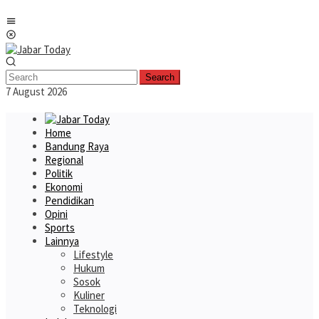
Skip
Mobile
to
Menu
content
Search
7 August 2026
Home
Bandung Raya
Regional
Politik
Ekonomi
Pendidikan
Opini
Sports
Lainnya
Lifestyle
Hukum
Sosok
Kuliner
Teknologi