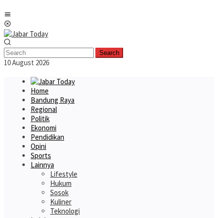
Skip
Mobile
to
Menu
content
Search
10 August 2026
Home
Bandung Raya
Regional
Politik
Ekonomi
Pendidikan
Opini
Sports
Lainnya
Lifestyle
Hukum
Sosok
Kuliner
Teknologi