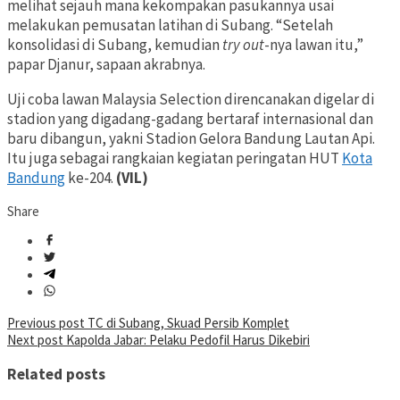
melihat sejauh mana kekompakan pasukannya usai
melakukan pemusatan latihan di Subang. “Setelah
konsolidasi di Subang, kemudian
try out
-nya lawan itu,”
papar Djanur, sapaan akrabnya.
Uji coba lawan Malaysia Selection direncanakan digelar di
stadion yang digadang-gadang bertaraf internasional dan
baru dibangun, yakni Stadion Gelora Bandung Lautan Api.
Itu juga sebagai rangkaian kegiatan peringatan HUT
Kota
Bandung
ke-204.
(VIL)
Share
Post
Previous post
TC di Subang, Skuad Persib Komplet
Next post
Kapolda Jabar: Pelaku Pedofil Harus Dikebiri
navigation
Related posts