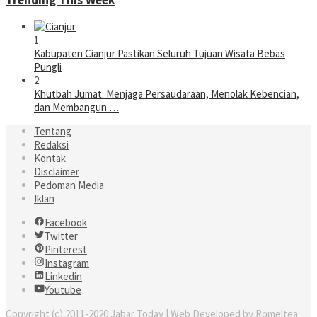
1
Kabupaten Cianjur Pastikan Seluruh Tujuan Wisata Bebas
Pungli
2
Khutbah Jumat: Menjaga Persaudaraan, Menolak Kebencian,
dan Membangun …
Tentang
Redaksi
Kontak
Disclaimer
Pedoman Media
Iklan
Facebook
Twitter
Pinterest
Instagram
Linkedin
Youtube
Copyright (c) 2011-2020 Jabar Today | Web Developed by Romeltea