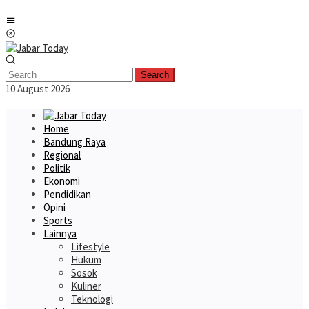
Skip
Mobile
to
Menu
content
Search
10 August 2026
Home
Bandung Raya
Regional
Politik
Ekonomi
Pendidikan
Opini
Sports
Lainnya
Lifestyle
Hukum
Sosok
Kuliner
Teknologi