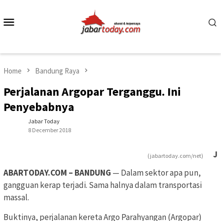
Skip
to
Mobile
content
Menu
Home
Bandung Raya
Perjalanan Argopar Terganggu. Ini
Penyebabnya
Jabar Today
8 December 2018
J
(jabartoday.com/net)
ABARTODAY.COM – BANDUNG
— Dalam sektor apa pun,
gangguan kerap terjadi. Sama halnya dalam transportasi
massal.
Buktinya, perjalanan kereta Argo Parahyangan (Argopar)